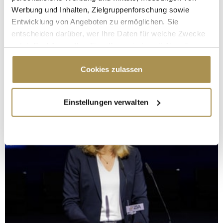
Werbung und Inhalten, Zielgruppenforschung sowie
Entwicklung von Angeboten zu ermöglichen. Sie
entscheiden darüber, wer Ihre Daten für welche Zwecke
nutzt. Sie können Ihre Einwilligung jederzeit über die
Cookie-Erklärung oder durch Klicken auf das Privacy
Trigger Symbol ändern oder widerrufen
Cookies zulassen
Wenn Sie es erlauben, würden wir auch gerne:
Einstellungen verwalten
Informationen über Ihre geografische Lage
erfassen, welche bis auf einige Meter genau sein
können
Ihr Gerät durch aktives Scannen nach
bestimmten Merkmalen (Fingerprinting) identifizieren
Erfahren Sie mehr darüber, wie Ihre persönlichen Daten
verarbeitet werden, und legen Sie Ihre Präferenzen im
Abschnitt Einzelheiten
fest.
Wir verwenden Cookies, um Inhalte und Anzeigen zu