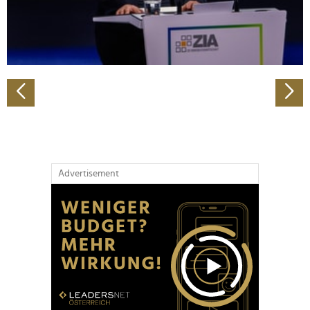
personalisieren, Funktionen für soziale Medien anbieten
zu können und die Zugriffe auf unsere Website zu
analysieren. Außerdem geben wir Informationen zu Ihrer
Verwendung unserer Website an unsere Partner für
soziale Medien, Werbung und Analysen weiter. Unsere
Partner führen diese Informationen möglicherweise mit
weiteren Daten zusammen, die Sie ihnen bereitgestellt
haben oder die sie im Rahmen Ihrer Nutzung der Dienste
gesammelt haben.
Advertisement