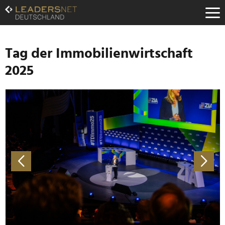
Zum
Inhalt
Zur
Fußzeilen-
Navigation
Tag der Immobilienwirtschaft
Zur
2025
Hauptnavigation