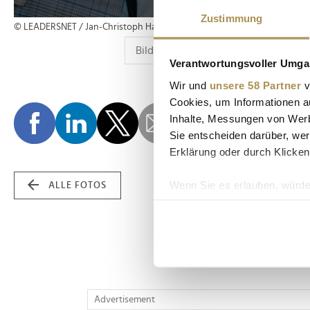
Zustimmung
© LEADERSNET / Jan-Christoph Hartung
Verantwortungsvoller Umgan
Wir und
unsere 58 Partner
v
Cookies, um Informationen a
Inhalte, Messungen von Werb
Sie entscheiden darüber, wer
Erklärung oder durch Klicken
Wenn Sie es erlauben, würde
ALLE FOTOS
Informationen über Ih
Ihr Gerät durch aktiv
Erfahren Sie mehr darüber, w
Einzelheiten
fest.
Wir verwenden Cookies, um I
Advertisement
und die Zugriffe auf unsere 