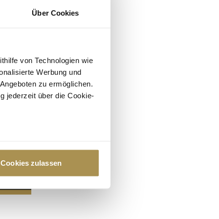
Über Cookies
ithilfe von Technologien wie
onalisierte Werbung und
 Angeboten zu ermöglichen.
g jederzeit über die Cookie-
au sein können
zieren
Cookies zulassen
hre Präferenzen im
Abschnitt
 Medien anbieten zu können
hrer Verwendung unserer