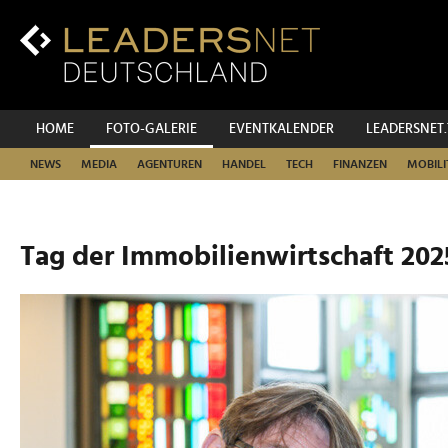
Zum
Inhalt
Zur
Fußzeilen-
Navigation
Zur
HOME
FOTO-GALERIE
EVENTKALENDER
LEADERSNET
Hauptnavigation
NEWS
MEDIA
AGENTUREN
HANDEL
TECH
FINANZEN
MOBILI
Tag der Immobilienwirtschaft 202