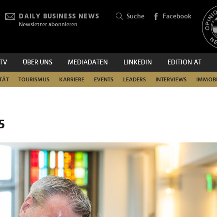
DAILY BUSINESS NEWS
Suche
Facebook
Newsletter abonnieren
.TV
ÜBER UNS
MEDIADATEN
LINKEDIN
EDITION AT
SUCHEN
TÄT
TOURISMUS
KARRIERE
EVENTS
LEADERS
INTERVIEWS
IMMOBI
5