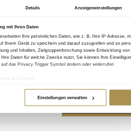
Details
Anzeigeneinstellungen
g mit Ihren Daten
erarbeiten Ihre persönlichen Daten, wie z. B. Ihre IP-Adresse, m
Advertisement
uf Ihrem Gerät zu speichern und darauf zuzugreifen und so pers
ung und Inhalten, Zielgruppenforschung sowie Entwicklung von
 Ihre Daten für welche Zwecke nutzt. Sie können Ihre Einwilligun
 auf das Privacy Trigger Symbol ändern oder widerrufen
n wir auch gerne:
re geografische Lage erfassen, welche bis auf einige Meter gen
es Scannen nach bestimmten Merkmalen (Fingerprinting) identifi
Einstellungen verwalten
ie Ihre persönlichen Daten verarbeitet werden, und legen Sie I
nhalte und Anzeigen zu personalisieren, Funktionen für soziale
Website zu analysieren. Außerdem geben wir Informationen zu I