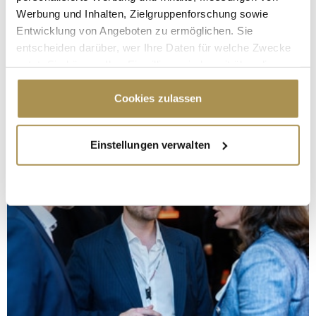
Werbung und Inhalten, Zielgruppenforschung sowie
Entwicklung von Angeboten zu ermöglichen. Sie
entscheiden darüber, wer Ihre Daten für welche Zwecke
nutzt. Sie können Ihre Einwilligung jederzeit über die
Cookie-Erklärung oder durch Klicken auf das Privacy
Trigger Symbol ändern oder widerrufen
Cookies zulassen
Wenn Sie es erlauben, würden wir auch gerne:
Einstellungen verwalten
Informationen über Ihre geografische Lage
erfassen, welche bis auf einige Meter genau sein
können
Ihr Gerät durch aktives Scannen nach
bestimmten Merkmalen (Fingerprinting) identifizieren
Erfahren Sie mehr darüber, wie Ihre persönlichen Daten
verarbeitet werden, und legen Sie Ihre Präferenzen im
Abschnitt Einzelheiten
fest.
Wir verwenden Cookies, um Inhalte und Anzeigen zu