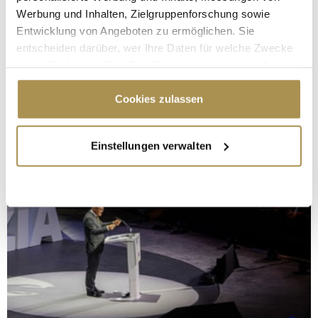
Werbung und Inhalten, Zielgruppenforschung sowie
Entwicklung von Angeboten zu ermöglichen. Sie
entscheiden darüber, wer Ihre Daten für welche Zwecke
nutzt. Sie können Ihre Einwilligung jederzeit über die
Cookie-Erklärung oder durch Klicken auf das Privacy
Trigger Symbol ändern oder widerrufen
Cookies zulassen
Wenn Sie es erlauben, würden wir auch gerne:
Einstellungen verwalten
Informationen über Ihre geografische Lage
erfassen, welche bis auf einige Meter genau sein
können
Ihr Gerät durch aktives Scannen nach
bestimmten Merkmalen (Fingerprinting) identifizieren
Erfahren Sie mehr darüber, wie Ihre persönlichen Daten
verarbeitet werden, und legen Sie Ihre Präferenzen im
Abschnitt Einzelheiten
fest.
Wir verwenden Cookies, um Inhalte und Anzeigen zu