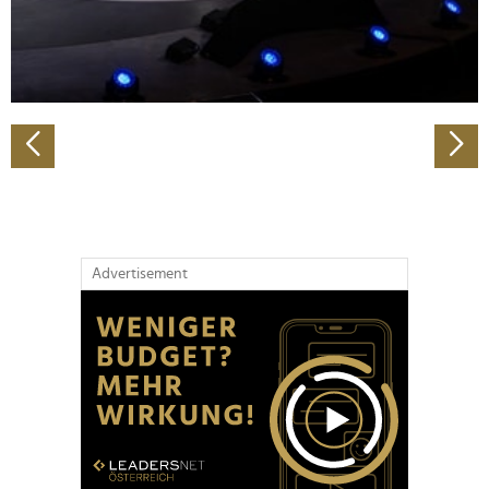
personalisieren, Funktionen für soziale Medien anbieten
zu können und die Zugriffe auf unsere Website zu
analysieren. Außerdem geben wir Informationen zu Ihrer
Verwendung unserer Website an unsere Partner für
soziale Medien, Werbung und Analysen weiter. Unsere
Partner führen diese Informationen möglicherweise mit
weiteren Daten zusammen, die Sie ihnen bereitgestellt
haben oder die sie im Rahmen Ihrer Nutzung der Dienste
gesammelt haben.
Advertisement