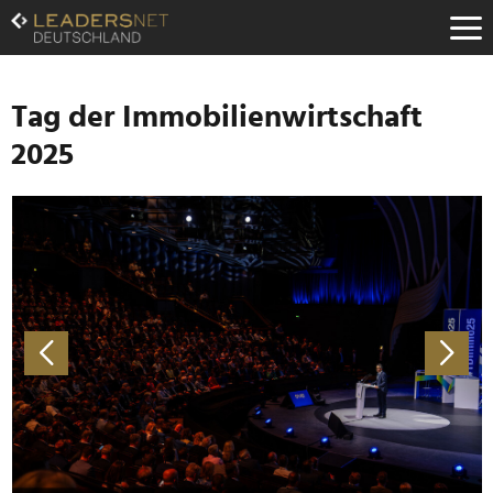
Zum
Inhalt
Zur
Fußzeilen-
Navigation
Tag der Immobilienwirtschaft
Zur
2025
Hauptnavigation