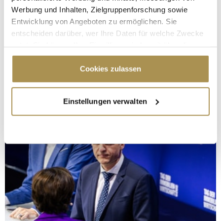
Werbung und Inhalten, Zielgruppenforschung sowie
Entwicklung von Angeboten zu ermöglichen. Sie
entscheiden darüber, wer Ihre Daten für welche Zwecke
nutzt. Sie können Ihre Einwilligung jederzeit über die
Cookie-Erklärung oder durch Klicken auf das Privacy
Trigger Symbol ändern oder widerrufen
Cookies zulassen
Wenn Sie es erlauben, würden wir auch gerne:
Einstellungen verwalten
Informationen über Ihre geografische Lage
erfassen, welche bis auf einige Meter genau sein
können
Ihr Gerät durch aktives Scannen nach
bestimmten Merkmalen (Fingerprinting) identifizieren
Erfahren Sie mehr darüber, wie Ihre persönlichen Daten
verarbeitet werden, und legen Sie Ihre Präferenzen im
Abschnitt Einzelheiten
fest.
Wir verwenden Cookies, um Inhalte und Anzeigen zu