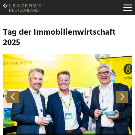
Zum
Inhalt
Zur
Fußzeilen-
Navigation
Tag der Immobilienwirtschaft
Zur
2025
Hauptnavigation