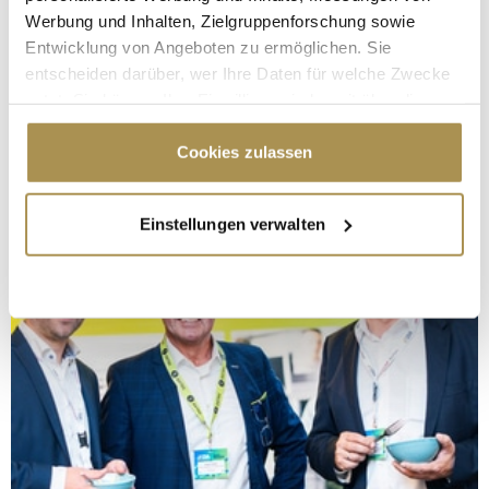
Werbung und Inhalten, Zielgruppenforschung sowie
Entwicklung von Angeboten zu ermöglichen. Sie
entscheiden darüber, wer Ihre Daten für welche Zwecke
nutzt. Sie können Ihre Einwilligung jederzeit über die
Cookie-Erklärung oder durch Klicken auf das Privacy
Trigger Symbol ändern oder widerrufen
Cookies zulassen
Wenn Sie es erlauben, würden wir auch gerne:
Einstellungen verwalten
Informationen über Ihre geografische Lage
erfassen, welche bis auf einige Meter genau sein
können
Ihr Gerät durch aktives Scannen nach
bestimmten Merkmalen (Fingerprinting) identifizieren
Erfahren Sie mehr darüber, wie Ihre persönlichen Daten
verarbeitet werden, und legen Sie Ihre Präferenzen im
Abschnitt Einzelheiten
fest.
Wir verwenden Cookies, um Inhalte und Anzeigen zu