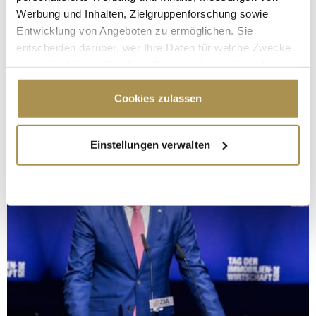
Werbung und Inhalten, Zielgruppenforschung sowie
Entwicklung von Angeboten zu ermöglichen. Sie
entscheiden darüber, wer Ihre Daten für welche Zwecke
nutzt. Sie können Ihre Einwilligung jederzeit über die
Cookie-Erklärung oder durch Klicken auf das Privacy
Trigger Symbol ändern oder widerrufen
Cookies zulassen
Wenn Sie es erlauben, würden wir auch gerne:
Einstellungen verwalten
Informationen über Ihre geografische Lage
erfassen, welche bis auf einige Meter genau sein
können
Ihr Gerät durch aktives Scannen nach
bestimmten Merkmalen (Fingerprinting) identifizieren
Erfahren Sie mehr darüber, wie Ihre persönlichen Daten
verarbeitet werden, und legen Sie Ihre Präferenzen im
Abschnitt Einzelheiten
fest.
Wir verwenden Cookies, um Inhalte und Anzeigen zu