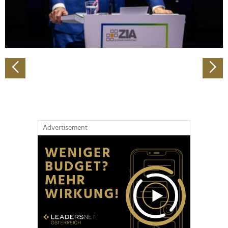
personalisieren, Funktionen für soziale Medien anbieten
zu können und die Zugriffe auf unsere Website zu
analysieren. Außerdem geben wir Informationen zu Ihrer
Verwendung unserer Website an unsere Partner für
soziale Medien, Werbung und Analysen weiter. Unsere
Partner führen diese Informationen möglicherweise mit
weiteren Daten zusammen, die Sie ihnen bereitgestellt
haben oder die sie im Rahmen Ihrer Nutzung der Dienste
gesammelt haben.
Advertisement