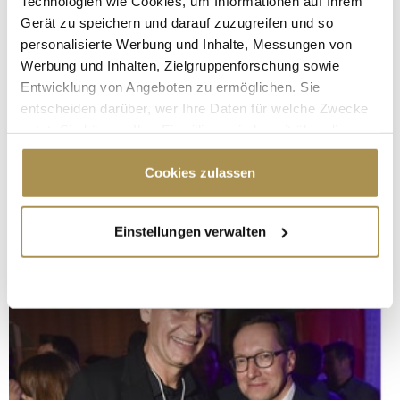
Technologien wie Cookies, um Informationen auf Ihrem
Gerät zu speichern und darauf zuzugreifen und so
personalisierte Werbung und Inhalte, Messungen von
Werbung und Inhalten, Zielgruppenforschung sowie
Entwicklung von Angeboten zu ermöglichen. Sie
entscheiden darüber, wer Ihre Daten für welche Zwecke
nutzt. Sie können Ihre Einwilligung jederzeit über die
Cookie-Erklärung oder durch Klicken auf das Privacy
Trigger Symbol ändern oder widerrufen
Cookies zulassen
Wenn Sie es erlauben, würden wir auch gerne:
Einstellungen verwalten
Informationen über Ihre geografische Lage
erfassen, welche bis auf einige Meter genau sein
können
Ihr Gerät durch aktives Scannen nach
bestimmten Merkmalen (Fingerprinting) identifizieren
Erfahren Sie mehr darüber, wie Ihre persönlichen Daten
verarbeitet werden, und legen Sie Ihre Präferenzen im
Abschnitt Einzelheiten
fest.