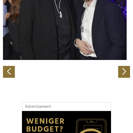
Wir verwenden Cookies, um Inhalte und Anzeigen zu
personalisieren, Funktionen für soziale Medien anbieten
zu können und die Zugriffe auf unsere Website zu
analysieren. Außerdem geben wir Informationen zu Ihrer
Verwendung unserer Website an unsere Partner für
soziale Medien, Werbung und Analysen weiter. Unsere
Partner führen diese Informationen möglicherweise mit
weiteren Daten zusammen, die Sie ihnen bereitgestellt
haben oder die sie im Rahmen Ihrer Nutzung der Dienste
gesammelt haben.
Advertisement