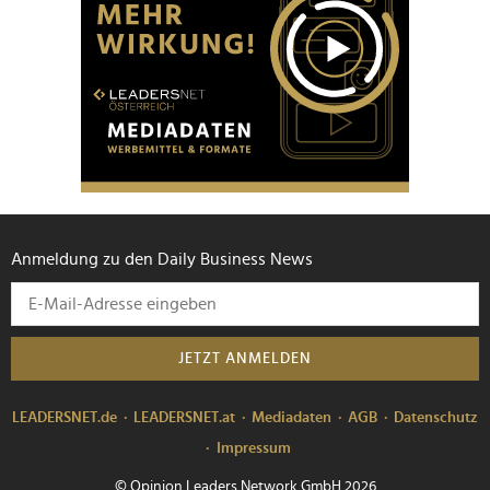
Anmeldung zu den Daily Business News
JETZT ANMELDEN
LEADERSNET.de
LEADERSNET.at
Mediadaten
AGB
Datenschutz
Impressum
© Opinion Leaders Network GmbH 2026