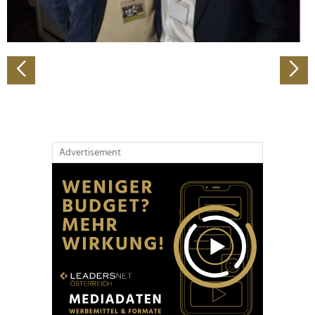
zu können und die Zugriffe auf unsere Website zu
analysieren. Außerdem geben wir Informationen zu Ihrer
Verwendung unserer Website an unsere Partner für
soziale Medien, Werbung und Analysen weiter. Unsere
Partner führen diese Informationen möglicherweise mit
weiteren Daten zusammen, die Sie ihnen bereitgestellt
haben oder die sie im Rahmen Ihrer Nutzung der Dienste
gesammelt haben.
Advertisement