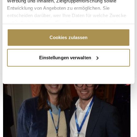
Werbung und Inhalten, Zielgruppenforschung sowie
Entwicklung von Angeboten zu ermöglichen. Sie
entscheiden darüber, wer Ihre Daten für welche Zwecke
nutzt. Sie können Ihre Einwilligung jederzeit über die
Cookie-Erklärung oder durch Klicken auf das Privacy
Trigger Symbol ändern oder widerrufen
Cookies zulassen
Wenn Sie es erlauben, würden wir auch gerne:
Einstellungen verwalten
Informationen über Ihre geografische Lage
erfassen, welche bis auf einige Meter genau sein
können
Ihr Gerät durch aktives Scannen nach
bestimmten Merkmalen (Fingerprinting) identifizieren
Erfahren Sie mehr darüber, wie Ihre persönlichen Daten
verarbeitet werden, und legen Sie Ihre Präferenzen im
Abschnitt Einzelheiten
fest.
Wir verwenden Cookies, um Inhalte und Anzeigen zu
personalisieren, Funktionen für soziale Medien anbieten