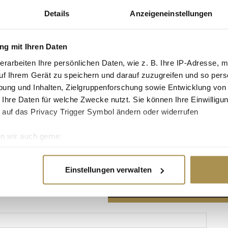
Details
Anzeigeneinstellungen
g mit Ihren Daten
erarbeiten Ihre persönlichen Daten, wie z. B. Ihre IP-Adresse, m
Advertisement
uf Ihrem Gerät zu speichern und darauf zuzugreifen und so pers
ung und Inhalten, Zielgruppenforschung sowie Entwicklung von
 Ihre Daten für welche Zwecke nutzt. Sie können Ihre Einwilligun
 auf das Privacy Trigger Symbol ändern oder widerrufen
n wir auch gerne:
re geografische Lage erfassen, welche bis auf einige Meter gen
es Scannen nach bestimmten Merkmalen (Fingerprinting) identifi
Einstellungen verwalten
ie Ihre persönlichen Daten verarbeitet werden, und legen Sie I
nhalte und Anzeigen zu personalisieren, Funktionen für soziale
Website zu analysieren. Außerdem geben wir Informationen zu I