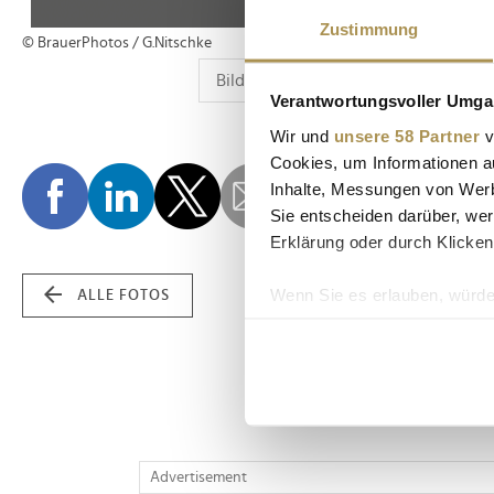
Zustimmung
© BrauerPhotos / G.Nitschke
Verantwortungsvoller Umgan
Wir und
unsere 58 Partner
v
Cookies, um Informationen a
Inhalte, Messungen von Werb
Sie entscheiden darüber, wer
Erklärung oder durch Klicken
Wenn Sie es erlauben, würde
ALLE FOTOS
Informationen über Ih
Ihr Gerät durch aktiv
Erfahren Sie mehr darüber, w
Einzelheiten
fest.
Wir verwenden Cookies, um I
Advertisement
und die Zugriffe auf unsere 