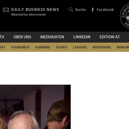
DAILY BUSINESS NEWS
Suche
Facebook
Newsletter abonnieren
.TV
ÜBER UNS
MEDIADATEN
LINKEDIN
EDITION AT
SUCHEN
TÄT
TOURISMUS
KARRIERE
EVENTS
LEADERS
INTERVIEWS
IMMOBI