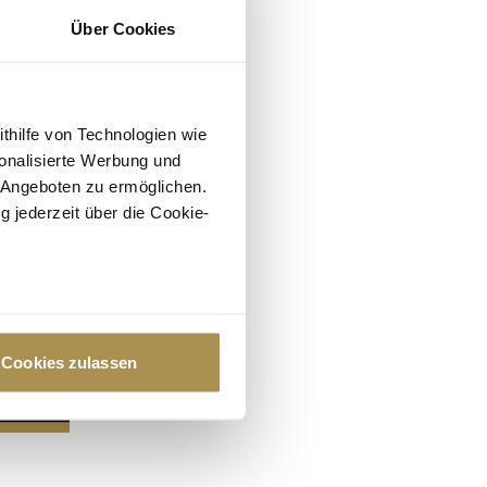
Über Cookies
ithilfe von Technologien wie
onalisierte Werbung und
 Angeboten zu ermöglichen.
g jederzeit über die Cookie-
au sein können
zieren
Cookies zulassen
hre Präferenzen im
Abschnitt
 Medien anbieten zu können
hrer Verwendung unserer