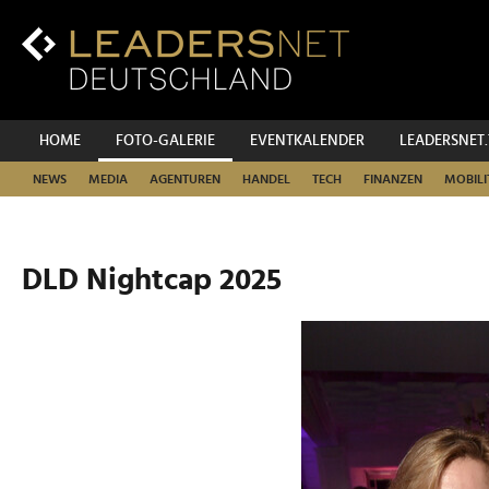
Zum
Inhalt
Zur
Fußzeilen-
Navigation
Zur
HOME
FOTO-GALERIE
EVENTKALENDER
LEADERSNET
Hauptnavigation
NEWS
MEDIA
AGENTUREN
HANDEL
TECH
FINANZEN
MOBILI
DLD Nightcap 2025