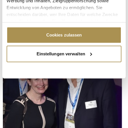
Werbung und Inhalten, Zielgruppenforschung sowie
Entwicklung von Angeboten zu ermöglichen. Sie
entscheiden darüber, wer Ihre Daten für welche Zwecke
nutzt. Sie können Ihre Einwilligung jederzeit über die
Cookie-Erklärung oder durch Klicken auf das Privacy
Trigger Symbol ändern oder widerrufen
Cookies zulassen
Wenn Sie es erlauben, würden wir auch gerne:
Einstellungen verwalten
Informationen über Ihre geografische Lage
erfassen, welche bis auf einige Meter genau sein
können
Ihr Gerät durch aktives Scannen nach
bestimmten Merkmalen (Fingerprinting) identifizieren
Erfahren Sie mehr darüber, wie Ihre persönlichen Daten
verarbeitet werden, und legen Sie Ihre Präferenzen im
Abschnitt Einzelheiten
fest.
Wir verwenden Cookies, um Inhalte und Anzeigen zu
personalisieren, Funktionen für soziale Medien anbieten