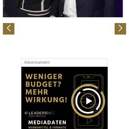
zu können und die Zugriffe auf unsere Website zu
analysieren. Außerdem geben wir Informationen zu Ihrer
Verwendung unserer Website an unsere Partner für
soziale Medien, Werbung und Analysen weiter. Unsere
Partner führen diese Informationen möglicherweise mit
weiteren Daten zusammen, die Sie ihnen bereitgestellt
haben oder die sie im Rahmen Ihrer Nutzung der Dienste
gesammelt haben.
Advertisement