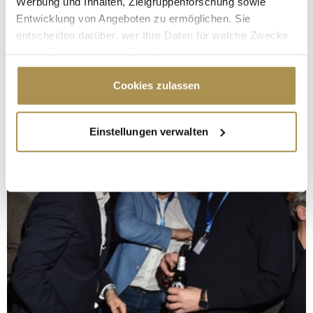
Werbung und Inhalten, Zielgruppenforschung sowie
Entwicklung von Angeboten zu ermöglichen. Sie
entscheiden darüber, wer Ihre Daten für welche Zwecke
nutzt. Sie können Ihre Einwilligung jederzeit über die
Cookie-Erklärung oder durch Klicken auf das Privacy
Trigger Symbol ändern oder widerrufen
Cookies zulassen
Wenn Sie es erlauben, würden wir auch gerne:
Einstellungen verwalten
Informationen über Ihre geografische Lage
erfassen, welche bis auf einige Meter genau sein
können
Ihr Gerät durch aktives Scannen nach
bestimmten Merkmalen (Fingerprinting) identifizieren
Erfahren Sie mehr darüber, wie Ihre persönlichen Daten
verarbeitet werden, und legen Sie Ihre Präferenzen im
Abschnitt Einzelheiten
fest.
Wir verwenden Cookies, um Inhalte und Anzeigen zu
personalisieren, Funktionen für soziale Medien anbieten