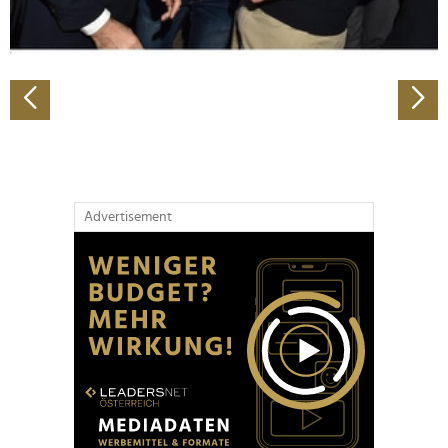
zu können und die Zugriffe auf unsere Website zu
analysieren. Außerdem geben wir Informationen zu Ihrer
Verwendung unserer Website an unsere Partner für
soziale Medien, Werbung und Analysen weiter. Unsere
Partner führen diese Informationen möglicherweise mit
weiteren Daten zusammen, die Sie ihnen bereitgestellt
haben oder die sie im Rahmen Ihrer Nutzung der Dienste
gesammelt haben.
Advertisement