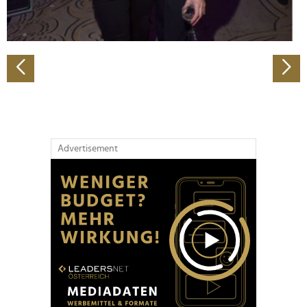
zu können und die Zugriffe auf unsere Website zu
analysieren. Außerdem geben wir Informationen zu Ihrer
Verwendung unserer Website an unsere Partner für
soziale Medien, Werbung und Analysen weiter. Unsere
Partner führen diese Informationen möglicherweise mit
weiteren Daten zusammen, die Sie ihnen bereitgestellt
haben oder die sie im Rahmen Ihrer Nutzung der Dienste
gesammelt haben.
Advertisement