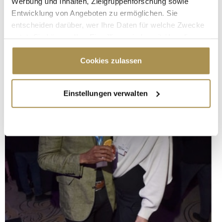
Werbung und Inhalten, Zielgruppenforschung sowie
Entwicklung von Angeboten zu ermöglichen. Sie
entscheiden darüber, wer Ihre Daten für welche Zwecke
nutzt. Sie können Ihre Einwilligung jederzeit über die
Cookie-Erklärung oder durch Klicken auf das Privacy
Trigger Symbol ändern oder widerrufen
Cookies zulassen
Wenn Sie es erlauben, würden wir auch gerne:
Einstellungen verwalten
Informationen über Ihre geografische Lage
erfassen, welche bis auf einige Meter genau sein
können
Ihr Gerät durch aktives Scannen nach
bestimmten Merkmalen (Fingerprinting) identifizieren
Erfahren Sie mehr darüber, wie Ihre persönlichen Daten
verarbeitet werden, und legen Sie Ihre Präferenzen im
Abschnitt Einzelheiten
fest.
Wir verwenden Cookies, um Inhalte und Anzeigen zu
personalisieren, Funktionen für soziale Medien anbieten