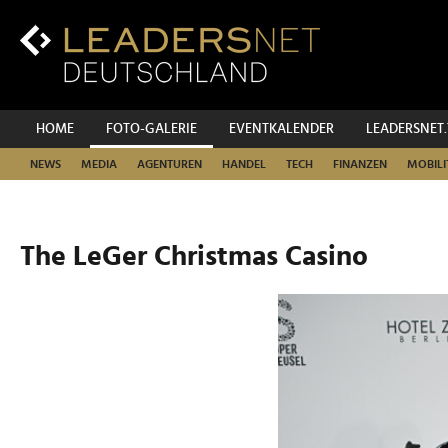
Zum
Inhalt
Zur
Fußzeilen-
Navigation
Zur
HOME
FOTO-GALERIE
EVENTKALENDER
LEADERSNET
Hauptnavigation
NEWS
MEDIA
AGENTUREN
HANDEL
TECH
FINANZEN
MOBILI
The LeGer Christmas Casino