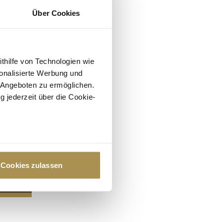
Über Cookies
ithilfe von Technologien wie
onalisierte Werbung und
 Angeboten zu ermöglichen.
g jederzeit über die Cookie-
au sein können
zieren
Cookies zulassen
hre Präferenzen im
Abschnitt
 Medien anbieten zu können
hrer Verwendung unserer