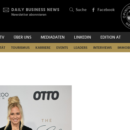
DAILY BUSINESS NEWS
Suche
Facebook
Newsletter abonnieren
.TV
ÜBER UNS
MEDIADATEN
LINKEDIN
EDITION AT
SUCHEN
TÄT
TOURISMUS
KARRIERE
EVENTS
LEADERS
INTERVIEWS
IMMOBI