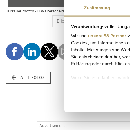
Zustimmung
© BrauerPhotos / O.Walterscheid
Verantwortungsvoller Umgan
Wir und
unsere 58 Partner
v
Cookies, um Informationen a
Inhalte, Messungen von Werb
Sie entscheiden darüber, wer
Erklärung oder durch Klicken
Wenn Sie es erlauben, würde
ALLE FOTOS
Informationen über Ih
Ihr Gerät durch aktiv
Erfahren Sie mehr darüber, w
Einzelheiten
fest.
Wir verwenden Cookies, um I
Advertisement
und die Zugriffe auf unsere 