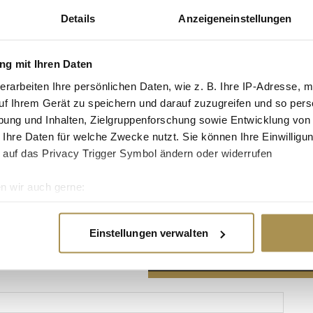
Details
Anzeigeneinstellungen
g mit Ihren Daten
erarbeiten Ihre persönlichen Daten, wie z. B. Ihre IP-Adresse, m
Advertisement
uf Ihrem Gerät zu speichern und darauf zuzugreifen und so pers
ung und Inhalten, Zielgruppenforschung sowie Entwicklung von
 Ihre Daten für welche Zwecke nutzt. Sie können Ihre Einwilligun
 auf das Privacy Trigger Symbol ändern oder widerrufen
n wir auch gerne:
re geografische Lage erfassen, welche bis auf einige Meter gen
es Scannen nach bestimmten Merkmalen (Fingerprinting) identifi
Einstellungen verwalten
ie Ihre persönlichen Daten verarbeitet werden, und legen Sie I
nhalte und Anzeigen zu personalisieren, Funktionen für soziale
Website zu analysieren. Außerdem geben wir Informationen zu I