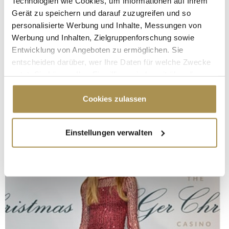
Technologien wie Cookies, um Informationen auf Ihrem
Gerät zu speichern und darauf zuzugreifen und so
personalisierte Werbung und Inhalte, Messungen von
Werbung und Inhalten, Zielgruppenforschung sowie
Entwicklung von Angeboten zu ermöglichen. Sie
entscheiden darüber, wer Ihre Daten für welche Zwecke
nutzt. Sie können Ihre Einwilligung jederzeit über die
Cookie-Erklärung oder durch Klicken auf das Privacy
Trigger Symbol ändern oder widerrufen
Cookies zulassen
Wenn Sie es erlauben, würden wir auch gerne:
Einstellungen verwalten
Informationen über Ihre geografische Lage
erfassen, welche bis auf einige Meter genau sein
können
Ihr Gerät durch aktives Scannen nach
bestimmten Merkmalen (Fingerprinting) identifizieren
Erfahren Sie mehr darüber, wie Ihre persönlichen Daten
verarbeitet werden, und legen Sie Ihre Präferenzen im
Abschnitt Einzelheiten
fest.