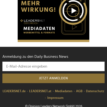
Anmeldung zu den Daily Business News
JETZT ANMELDEN
LEADERSNET.de
LEADERSNET.at
Mediadaten
AGB
Datenschutz
Impressum
© Opinion Leaders Network GmbH 2026