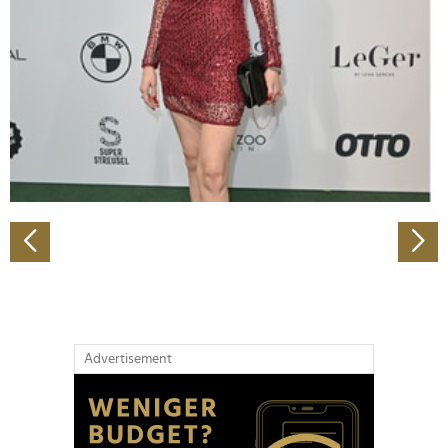
Wir verwenden Cookies, um Inhalte und Anzeigen zu
personalisieren, Funktionen für soziale Medien anbieten
zu können und die Zugriffe auf unsere Website zu
analysieren. Außerdem geben wir Informationen zu Ihrer
Verwendung unserer Website an unsere Partner für
soziale Medien, Werbung und Analysen weiter. Unsere
Partner führen diese Informationen möglicherweise mit
weiteren Daten zusammen, die Sie ihnen bereitgestellt
haben oder die sie im Rahmen Ihrer Nutzung der Dienste
gesammelt haben.
Advertisement