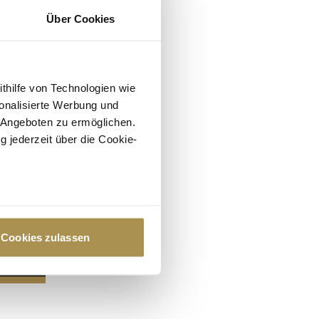
Über Cookies
ithilfe von Technologien wie
onalisierte Werbung und
 Angeboten zu ermöglichen.
g jederzeit über die Cookie-
au sein können
zieren
Cookies zulassen
hre Präferenzen im
Abschnitt
 Medien anbieten zu können
hrer Verwendung unserer