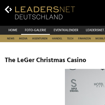
Zum
Inhalt
Zur
Fußzeilen-
Navigation
Zur
HOME
FOTO-GALERIE
EVENTKALENDER
LEADERSNET
Hauptnavigation
NEWS
MEDIA
AGENTUREN
HANDEL
TECH
FINANZEN
MOBILI
The LeGer Christmas Casino