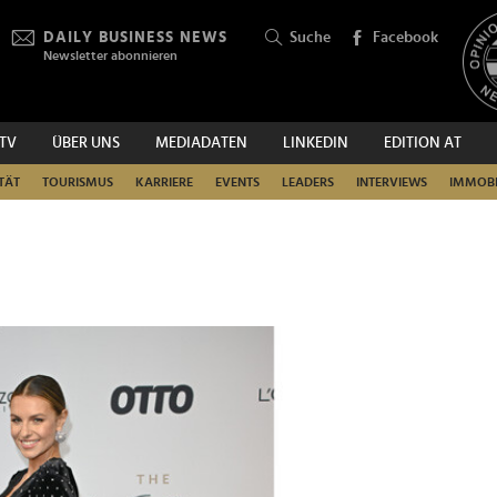
DAILY BUSINESS NEWS
Suche
Facebook
Newsletter abonnieren
.TV
ÜBER UNS
MEDIADATEN
LINKEDIN
EDITION AT
SUCHEN
TÄT
TOURISMUS
KARRIERE
EVENTS
LEADERS
INTERVIEWS
IMMOBI