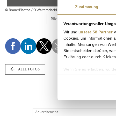
Zustimmung
© BrauerPhotos / O.Walterscheid
Verantwortungsvoller Umgan
Wir und
unsere 58 Partner
v
Cookies, um Informationen a
Inhalte, Messungen von Werb
Sie entscheiden darüber, wer
Erklärung oder durch Klicken
Wenn Sie es erlauben, würde
ALLE FOTOS
Informationen über Ih
Ihr Gerät durch aktiv
Erfahren Sie mehr darüber, w
Einzelheiten
fest.
Wir verwenden Cookies, um I
Advertisement
und die Zugriffe auf unsere 