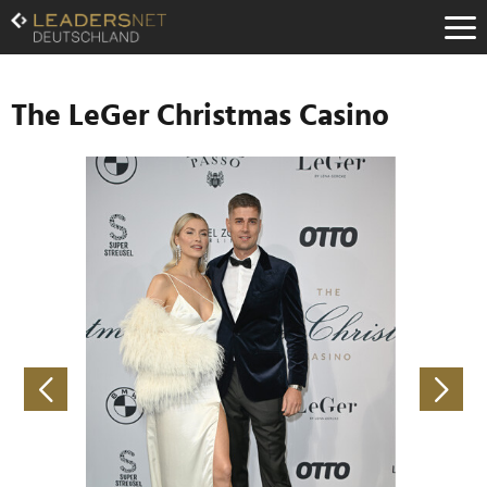
Zum
Inhalt
Zur
Fußzeilen-
Navigation
The LeGer Christmas Casino
Zur
Hauptnavigation