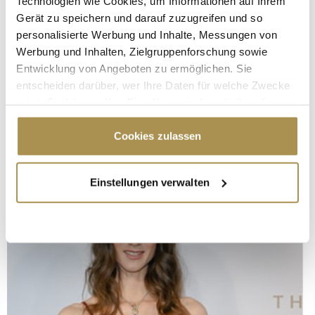
Technologien wie Cookies, um Informationen auf Ihrem
Gerät zu speichern und darauf zuzugreifen und so
personalisierte Werbung und Inhalte, Messungen von
Werbung und Inhalten, Zielgruppenforschung sowie
Entwicklung von Angeboten zu ermöglichen. Sie
entscheiden darüber, wer Ihre Daten für welche Zwecke
nutzt. Sie können Ihre Einwilligung jederzeit über die
Cookie-Erklärung oder durch Klicken auf das Privacy
Trigger Symbol ändern oder widerrufen
Cookies zulassen
Wenn Sie es erlauben, würden wir auch gerne:
Einstellungen verwalten
Informationen über Ihre geografische Lage
erfassen, welche bis auf einige Meter genau sein
können
Ihr Gerät durch aktives Scannen nach
bestimmten Merkmalen (Fingerprinting) identifizieren
Erfahren Sie mehr darüber, wie Ihre persönlichen Daten
verarbeitet werden, und legen Sie Ihre Präferenzen im
Abschnitt Einzelheiten
fest.