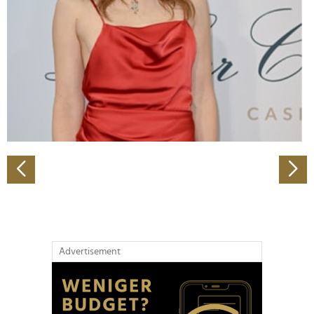
Wir verwenden Cookies, um Inhalte und Anzeigen zu
personalisieren, Funktionen für soziale Medien anbieten
zu können und die Zugriffe auf unsere Website zu
analysieren. Außerdem geben wir Informationen zu Ihrer
Verwendung unserer Website an unsere Partner für
soziale Medien, Werbung und Analysen weiter. Unsere
Partner führen diese Informationen möglicherweise mit
weiteren Daten zusammen, die Sie ihnen bereitgestellt
haben oder die sie im Rahmen Ihrer Nutzung der Dienste
gesammelt haben.
Advertisement