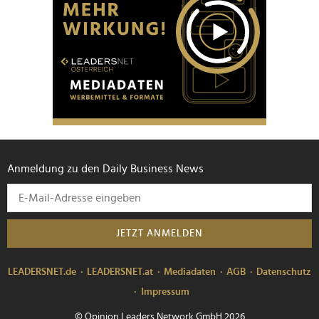
Anmeldung zu den Daily Business News
JETZT ANMELDEN
LEADERSNET.de
LEADERSNET.at
Mediadaten
AGB
Datenschutz
Impressum
© Opinion Leaders Network GmbH 2026