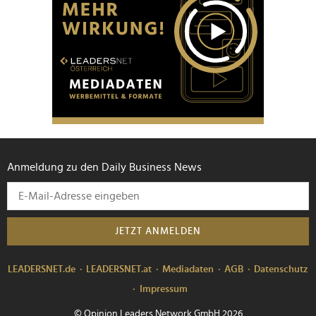
Anmeldung zu den Daily Business News
JETZT ANMELDEN
LEADERSNET.de
LEADERSNET.at
Mediadaten
AGB
Datenschutz
Impressum
© Opinion Leaders Network GmbH 2026