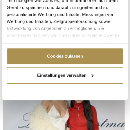
Technologien wie Cookies, um Informationen auf Ihrem
Gerät zu speichern und darauf zuzugreifen und so
personalisierte Werbung und Inhalte, Messungen von
Werbung und Inhalten, Zielgruppenforschung sowie
Entwicklung von Angeboten zu ermöglichen. Sie
entscheiden darüber, wer Ihre Daten für welche Zwecke
nutzt. Sie können Ihre Einwilligung jederzeit über die
Cookie-Erklärung oder durch Klicken auf das Privacy
Trigger Symbol ändern oder widerrufen
Cookies zulassen
Wenn Sie es erlauben, würden wir auch gerne:
Einstellungen verwalten
Informationen über Ihre geografische Lage
erfassen, welche bis auf einige Meter genau sein
können
Ihr Gerät durch aktives Scannen nach
bestimmten Merkmalen (Fingerprinting) identifizieren
Erfahren Sie mehr darüber, wie Ihre persönlichen Daten
verarbeitet werden, und legen Sie Ihre Präferenzen im
Abschnitt Einzelheiten
fest.