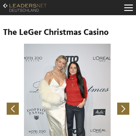
Zum
Inhalt
Zur
Fußzeilen-
Navigation
The LeGer Christmas Casino
Zur
Hauptnavigation