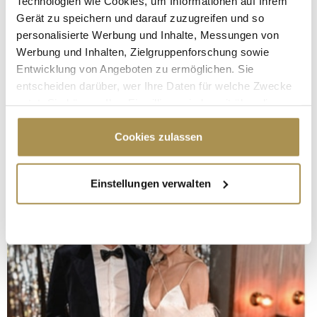
Technologien wie Cookies, um Informationen auf Ihrem
Gerät zu speichern und darauf zuzugreifen und so
personalisierte Werbung und Inhalte, Messungen von
Werbung und Inhalten, Zielgruppenforschung sowie
Entwicklung von Angeboten zu ermöglichen. Sie
entscheiden darüber, wer Ihre Daten für welche Zwecke
nutzt. Sie können Ihre Einwilligung jederzeit über die
Cookie-Erklärung oder durch Klicken auf das Privacy
Trigger Symbol ändern oder widerrufen
Cookies zulassen
Wenn Sie es erlauben, würden wir auch gerne:
Einstellungen verwalten
Informationen über Ihre geografische Lage
erfassen, welche bis auf einige Meter genau sein
können
Ihr Gerät durch aktives Scannen nach
bestimmten Merkmalen (Fingerprinting) identifizieren
Erfahren Sie mehr darüber, wie Ihre persönlichen Daten
verarbeitet werden, und legen Sie Ihre Präferenzen im
Abschnitt Einzelheiten
fest.