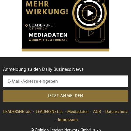
Anmeldung zu den Daily Business News
JETZT ANMELDEN
LEADERSNET.de
LEADERSNET.at
Mediadaten
AGB
Datenschutz
Impressum
© Opinion Leaders Network GmbH 2026