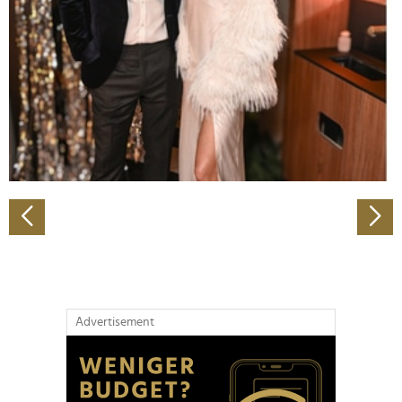
Wir verwenden Cookies, um Inhalte und Anzeigen zu
personalisieren, Funktionen für soziale Medien anbieten
zu können und die Zugriffe auf unsere Website zu
analysieren. Außerdem geben wir Informationen zu Ihrer
Verwendung unserer Website an unsere Partner für
soziale Medien, Werbung und Analysen weiter. Unsere
Partner führen diese Informationen möglicherweise mit
weiteren Daten zusammen, die Sie ihnen bereitgestellt
haben oder die sie im Rahmen Ihrer Nutzung der Dienste
gesammelt haben.
Advertisement