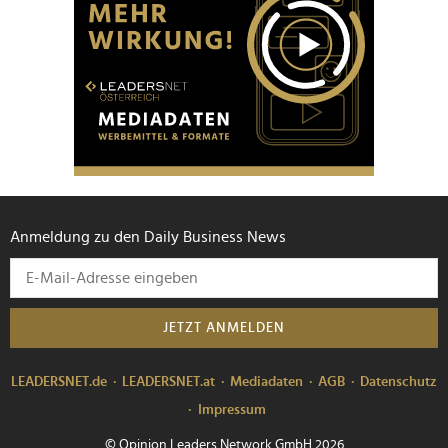
Anmeldung zu den Daily Business News
JETZT ANMELDEN
LEADERSNET.de
LEADERSNET.at
Mediadaten
AGB
Datenschutz
Impressum
© Opinion Leaders Network GmbH 2026