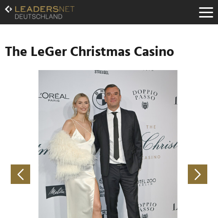
Zum
Inhalt
Zur
Fußzeilen-
Navigation
The LeGer Christmas Casino
Zur
Hauptnavigation