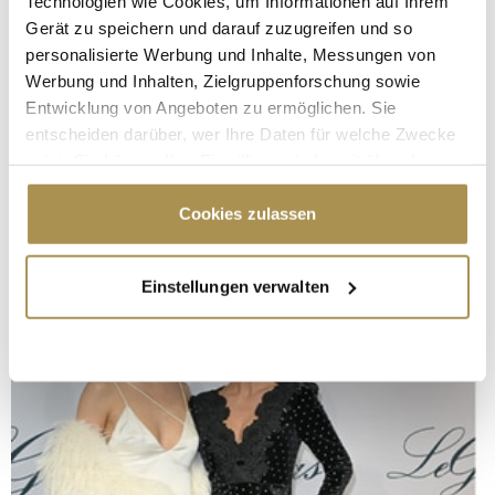
Technologien wie Cookies, um Informationen auf Ihrem
Gerät zu speichern und darauf zuzugreifen und so
personalisierte Werbung und Inhalte, Messungen von
Werbung und Inhalten, Zielgruppenforschung sowie
Entwicklung von Angeboten zu ermöglichen. Sie
entscheiden darüber, wer Ihre Daten für welche Zwecke
nutzt. Sie können Ihre Einwilligung jederzeit über die
Cookie-Erklärung oder durch Klicken auf das Privacy
Trigger Symbol ändern oder widerrufen
Cookies zulassen
Wenn Sie es erlauben, würden wir auch gerne:
Einstellungen verwalten
Informationen über Ihre geografische Lage
erfassen, welche bis auf einige Meter genau sein
können
Ihr Gerät durch aktives Scannen nach
bestimmten Merkmalen (Fingerprinting) identifizieren
Erfahren Sie mehr darüber, wie Ihre persönlichen Daten
verarbeitet werden, und legen Sie Ihre Präferenzen im
Abschnitt Einzelheiten
fest.