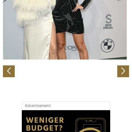
Wir verwenden Cookies, um Inhalte und Anzeigen zu
personalisieren, Funktionen für soziale Medien anbieten
zu können und die Zugriffe auf unsere Website zu
analysieren. Außerdem geben wir Informationen zu Ihrer
Verwendung unserer Website an unsere Partner für
soziale Medien, Werbung und Analysen weiter. Unsere
Partner führen diese Informationen möglicherweise mit
weiteren Daten zusammen, die Sie ihnen bereitgestellt
haben oder die sie im Rahmen Ihrer Nutzung der Dienste
gesammelt haben.
Advertisement