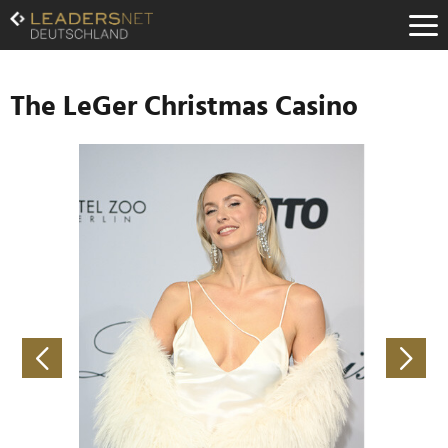
Zum
Inhalt
Zur
Fußzeilen-
Navigation
The LeGer Christmas Casino
Zur
Hauptnavigation