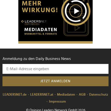
Anmeldung zu den Daily Business News
JETZT ANMELDEN
LEADERSNET.de
LEADERSNET.at
Mediadaten
AGB
Datenschutz
Impressum
© Opinion Leaders Network GmbH 2026