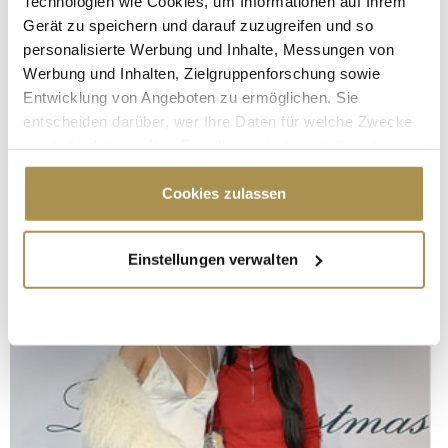
Technologien wie Cookies, um Informationen auf Ihrem
Gerät zu speichern und darauf zuzugreifen und so
personalisierte Werbung und Inhalte, Messungen von
Werbung und Inhalten, Zielgruppenforschung sowie
Entwicklung von Angeboten zu ermöglichen. Sie
entscheiden darüber, wer Ihre Daten für welche Zwecke
nutzt. Sie können Ihre Einwilligung jederzeit über die
Cookie-Erklärung oder durch Klicken auf das Privacy
Trigger Symbol ändern oder widerrufen
Cookies zulassen
Wenn Sie es erlauben, würden wir auch gerne:
Einstellungen verwalten
Informationen über Ihre geografische Lage
erfassen, welche bis auf einige Meter genau sein
können
Ihr Gerät durch aktives Scannen nach
bestimmten Merkmalen (Fingerprinting) identifizieren
Erfahren Sie mehr darüber, wie Ihre persönlichen Daten
verarbeitet werden, und legen Sie Ihre Präferenzen im
Abschnitt Einzelheiten
fest.