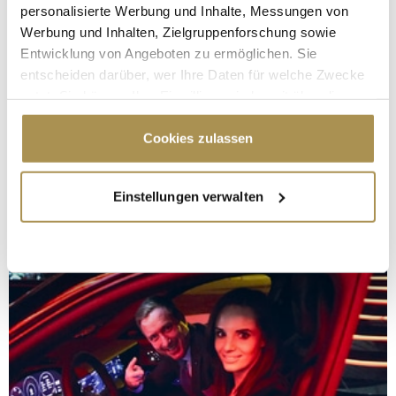
personalisierte Werbung und Inhalte, Messungen von
Werbung und Inhalten, Zielgruppenforschung sowie
Entwicklung von Angeboten zu ermöglichen. Sie
entscheiden darüber, wer Ihre Daten für welche Zwecke
nutzt. Sie können Ihre Einwilligung jederzeit über die
Cookie-Erklärung oder durch Klicken auf das Privacy
Trigger Symbol ändern oder widerrufen
Cookies zulassen
Wenn Sie es erlauben, würden wir auch gerne:
Einstellungen verwalten
Informationen über Ihre geografische Lage
erfassen, welche bis auf einige Meter genau sein
können
Ihr Gerät durch aktives Scannen nach
bestimmten Merkmalen (Fingerprinting) identifizieren
Erfahren Sie mehr darüber, wie Ihre persönlichen Daten
verarbeitet werden, und legen Sie Ihre Präferenzen im
Abschnitt Einzelheiten
fest.