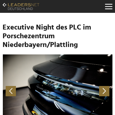
Zum
Inhalt
Zur
Fußzeilen-
Navigation
Executive Night des PLC im
Zur
Porschezentrum
Hauptnavigation
Niederbayern/Plattling