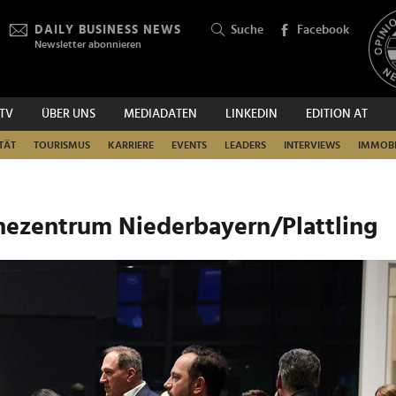
DAILY BUSINESS NEWS
Suche
Facebook
Newsletter abonnieren
.TV
ÜBER UNS
MEDIADATEN
LINKEDIN
EDITION AT
SUCHEN
TÄT
TOURISMUS
KARRIERE
EVENTS
LEADERS
INTERVIEWS
IMMOBI
hezentrum Niederbayern/Plattling