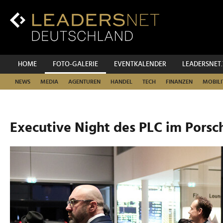
Zum
Inhalt
Zur
Fußzeilen-
Navigation
Zur
HOME
FOTO-GALERIE
EVENTKALENDER
LEADERSNET
Hauptnavigation
NEWS
MEDIA
AGENTUREN
HANDEL
TECH
FINANZEN
MOBILI
Executive Night des PLC im Porsc