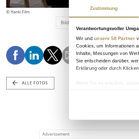
Zustimmung
© Hanki Film
Verantwortungsvoller Umgan
Wir und
unsere 58 Partner
v
Cookies, um Informationen a
Inhalte, Messungen von Werb
Sie entscheiden darüber, wer
Erklärung oder durch Klicken
Wenn Sie es erlauben, würde
ALLE FOTOS
Informationen über Ih
Ihr Gerät durch aktiv
Erfahren Sie mehr darüber, w
Einzelheiten
fest.
Wir verwenden Cookies, um I
Advertisement
und die Zugriffe auf unsere 