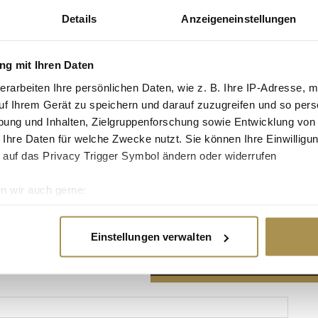
Details
Anzeigeneinstellungen
g mit Ihren Daten
erarbeiten Ihre persönlichen Daten, wie z. B. Ihre IP-Adresse, m
Advertisement
uf Ihrem Gerät zu speichern und darauf zuzugreifen und so pers
ung und Inhalten, Zielgruppenforschung sowie Entwicklung von
 Ihre Daten für welche Zwecke nutzt. Sie können Ihre Einwilligun
 auf das Privacy Trigger Symbol ändern oder widerrufen
n wir auch gerne:
re geografische Lage erfassen, welche bis auf einige Meter gen
es Scannen nach bestimmten Merkmalen (Fingerprinting) identifi
Einstellungen verwalten
ie Ihre persönlichen Daten verarbeitet werden, und legen Sie I
nhalte und Anzeigen zu personalisieren, Funktionen für soziale
Website zu analysieren. Außerdem geben wir Informationen zu I