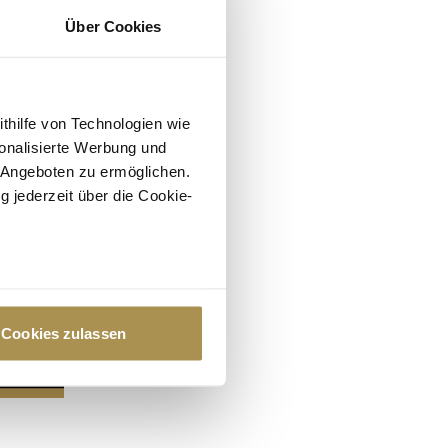
Über Cookies
ithilfe von Technologien wie
onalisierte Werbung und
 Angeboten zu ermöglichen.
g jederzeit über die Cookie-
au sein können
zieren
Cookies zulassen
hre Präferenzen im
Abschnitt
 Medien anbieten zu können
hrer Verwendung unserer