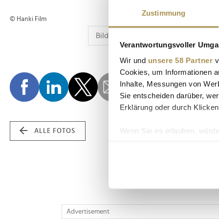
Zustimmung
© Hanki Film
Verantwortungsvoller Umgan
Wir und
unsere 58 Partner
v
Cookies, um Informationen a
Inhalte, Messungen von Werb
Sie entscheiden darüber, wer
Erklärung oder durch Klicken
Wenn Sie es erlauben, würde
ALLE FOTOS
Informationen über Ih
Ihr Gerät durch aktiv
Erfahren Sie mehr darüber, w
Einzelheiten
fest.
Wir verwenden Cookies, um I
Advertisement
und die Zugriffe auf unsere 