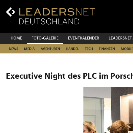
Zum
Inhalt
Zur
Fußzeilen-
Navigation
Zur
HOME
FOTO-GALERIE
EVENTKALENDER
LEADERSNET
Hauptnavigation
NEWS
MEDIA
AGENTUREN
HANDEL
TECH
FINANZEN
MOBILI
Executive Night des PLC im Porsc