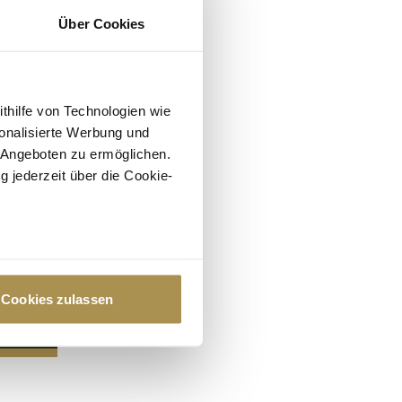
Über Cookies
ithilfe von Technologien wie
onalisierte Werbung und
 Angeboten zu ermöglichen.
g jederzeit über die Cookie-
au sein können
zieren
Cookies zulassen
hre Präferenzen im
Abschnitt
 Medien anbieten zu können
hrer Verwendung unserer