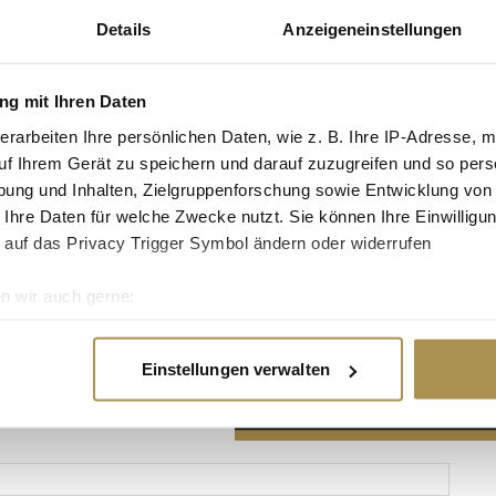
Details
Anzeigeneinstellungen
g mit Ihren Daten
erarbeiten Ihre persönlichen Daten, wie z. B. Ihre IP-Adresse, m
Advertisement
uf Ihrem Gerät zu speichern und darauf zuzugreifen und so pers
ung und Inhalten, Zielgruppenforschung sowie Entwicklung von
 Ihre Daten für welche Zwecke nutzt. Sie können Ihre Einwilligun
 auf das Privacy Trigger Symbol ändern oder widerrufen
n wir auch gerne:
re geografische Lage erfassen, welche bis auf einige Meter gen
es Scannen nach bestimmten Merkmalen (Fingerprinting) identifi
Einstellungen verwalten
ie Ihre persönlichen Daten verarbeitet werden, und legen Sie I
nhalte und Anzeigen zu personalisieren, Funktionen für soziale
Website zu analysieren. Außerdem geben wir Informationen zu I