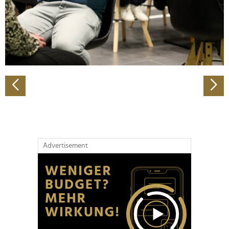
Wir verwenden Cookies, um Inhalte und Anzeigen zu
personalisieren, Funktionen für soziale Medien anbieten
zu können und die Zugriffe auf unsere Website zu
analysieren. Außerdem geben wir Informationen zu Ihrer
Verwendung unserer Website an unsere Partner für
soziale Medien, Werbung und Analysen weiter. Unsere
Partner führen diese Informationen möglicherweise mit
weiteren Daten zusammen, die Sie ihnen bereitgestellt
haben oder die sie im Rahmen Ihrer Nutzung der Dienste
gesammelt haben.
Advertisement