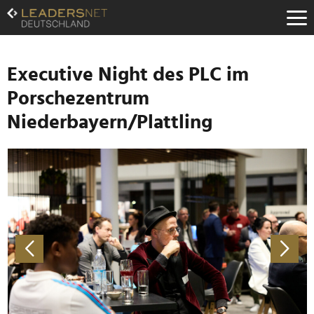
Zum
Inhalt
Zur
Fußzeilen-
Navigation
Executive Night des PLC im
Zur
Porschezentrum
Hauptnavigation
Niederbayern/Plattling