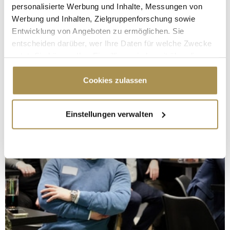
personalisierte Werbung und Inhalte, Messungen von
Werbung und Inhalten, Zielgruppenforschung sowie
Entwicklung von Angeboten zu ermöglichen. Sie
entscheiden darüber, wer Ihre Daten für welche Zwecke
nutzt. Sie können Ihre Einwilligung jederzeit über die
Cookie-Erklärung oder durch Klicken auf das Privacy
Trigger Symbol ändern oder widerrufen
Cookies zulassen
Wenn Sie es erlauben, würden wir auch gerne:
Einstellungen verwalten
Informationen über Ihre geografische Lage
erfassen, welche bis auf einige Meter genau sein
können
Ihr Gerät durch aktives Scannen nach
bestimmten Merkmalen (Fingerprinting) identifizieren
Erfahren Sie mehr darüber, wie Ihre persönlichen Daten
verarbeitet werden, und legen Sie Ihre Präferenzen im
Abschnitt Einzelheiten
fest.