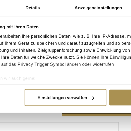
Details
Anzeigeneinstellungen
g mit Ihren Daten
erarbeiten Ihre persönlichen Daten, wie z. B. Ihre IP-Adresse, m
Advertisement
uf Ihrem Gerät zu speichern und darauf zuzugreifen und so pers
ung und Inhalten, Zielgruppenforschung sowie Entwicklung von
 Ihre Daten für welche Zwecke nutzt. Sie können Ihre Einwilligun
 auf das Privacy Trigger Symbol ändern oder widerrufen
n wir auch gerne:
re geografische Lage erfassen, welche bis auf einige Meter gen
es Scannen nach bestimmten Merkmalen (Fingerprinting) identifi
Einstellungen verwalten
ie Ihre persönlichen Daten verarbeitet werden, und legen Sie I
nhalte und Anzeigen zu personalisieren, Funktionen für soziale
Website zu analysieren. Außerdem geben wir Informationen zu I