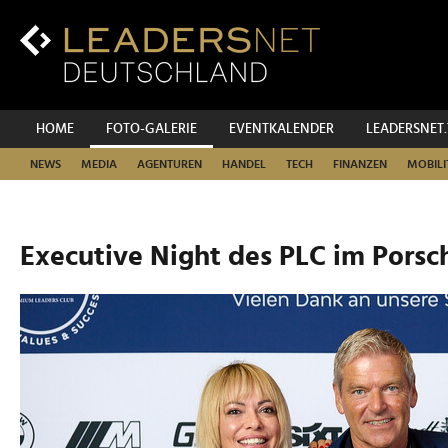
Zum
Inhalt
Zur
Fußzeilen-
Navigation
Zur
HOME
FOTO-GALERIE
EVENTKALENDER
LEADERSNET
Hauptnavigation
NEWS
MEDIA
AGENTUREN
HANDEL
TECH
FINANZEN
MOBILI
Executive Night des PLC im Porsc