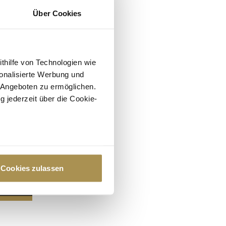
Über Cookies
ithilfe von Technologien wie
onalisierte Werbung und
 Angeboten zu ermöglichen.
g jederzeit über die Cookie-
au sein können
zieren
Cookies zulassen
hre Präferenzen im
Abschnitt
 Medien anbieten zu können
hrer Verwendung unserer