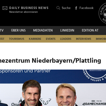
DAILY BUSINESS NEWS
Suche
Facebook
Newsletter abonnieren
.TV
ÜBER UNS
MEDIADATEN
LINKEDIN
EDITION AT
SUCHEN
TÄT
TOURISMUS
KARRIERE
EVENTS
LEADERS
INTERVIEWS
IMMOBI
hezentrum Niederbayern/Plattling