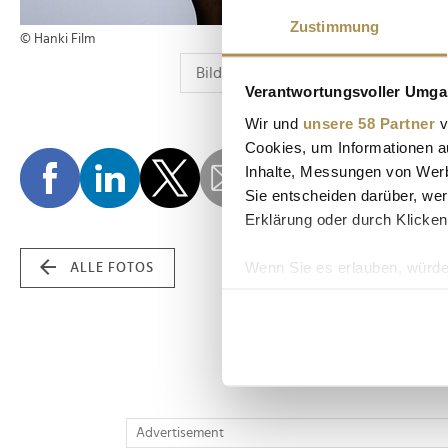
Zustimmung
© Hanki Film
Verantwortungsvoller Umgan
Wir und
unsere 58 Partner
v
Cookies, um Informationen a
Inhalte, Messungen von Werb
Sie entscheiden darüber, wer
Erklärung oder durch Klicken
Wenn Sie es erlauben, würde
ALLE FOTOS
Informationen über Ih
Ihr Gerät durch aktiv
Erfahren Sie mehr darüber, w
Einzelheiten
fest.
Wir verwenden Cookies, um I
Advertisement
und die Zugriffe auf unsere 