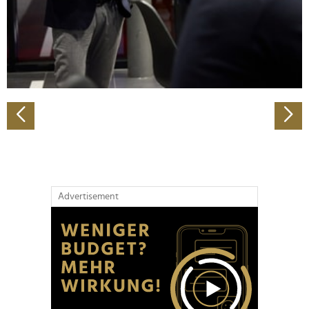
Wir verwenden Cookies, um Inhalte und Anzeigen zu
personalisieren, Funktionen für soziale Medien anbieten
zu können und die Zugriffe auf unsere Website zu
analysieren. Außerdem geben wir Informationen zu Ihrer
Verwendung unserer Website an unsere Partner für
soziale Medien, Werbung und Analysen weiter. Unsere
Partner führen diese Informationen möglicherweise mit
weiteren Daten zusammen, die Sie ihnen bereitgestellt
haben oder die sie im Rahmen Ihrer Nutzung der Dienste
gesammelt haben.
Advertisement