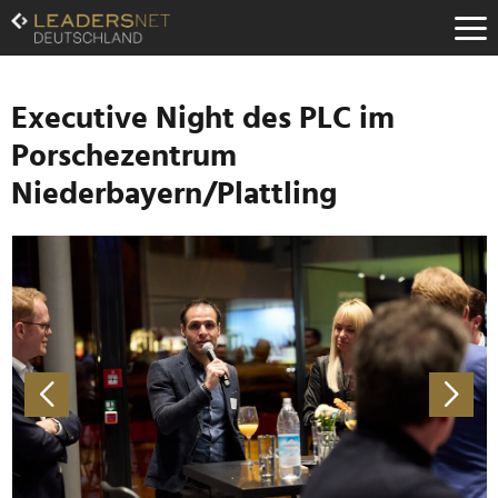
Zum
Inhalt
Zur
Fußzeilen-
Navigation
Executive Night des PLC im
Zur
Porschezentrum
Hauptnavigation
Niederbayern/Plattling