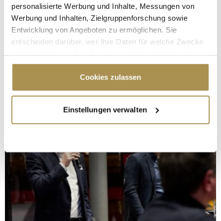
personalisierte Werbung und Inhalte, Messungen von
Werbung und Inhalten, Zielgruppenforschung sowie
Entwicklung von Angeboten zu ermöglichen. Sie
entscheiden darüber, wer Ihre Daten für welche Zwecke
nutzt. Sie können Ihre Einwilligung jederzeit über die
Cookie-Erklärung oder durch Klicken auf das Privacy
Trigger Symbol ändern oder widerrufen
Cookies zulassen
Wenn Sie es erlauben, würden wir auch gerne:
Einstellungen verwalten
Informationen über Ihre geografische Lage
erfassen, welche bis auf einige Meter genau sein
können
Ihr Gerät durch aktives Scannen nach
bestimmten Merkmalen (Fingerprinting) identifizieren
Erfahren Sie mehr darüber, wie Ihre persönlichen Daten
verarbeitet werden, und legen Sie Ihre Präferenzen im
Abschnitt Einzelheiten
fest.