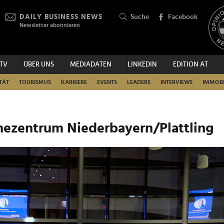
DAILY BUSINESS NEWS
Suche
Facebook
Newsletter abonnieren
.TV
ÜBER UNS
MEDIADATEN
LINKEDIN
EDITION AT
SUCHEN
TÄT
TOURISMUS
KARRIERE
EVENTS
LEADERS
INTERVIEWS
IMMOBI
hezentrum Niederbayern/Plattling