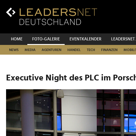
Zum
Inhalt
Zur
Fußzeilen-
Navigation
Zur
HOME
FOTO-GALERIE
EVENTKALENDER
LEADERSNET
Hauptnavigation
NEWS
MEDIA
AGENTUREN
HANDEL
TECH
FINANZEN
MOBILI
Executive Night des PLC im Porsc