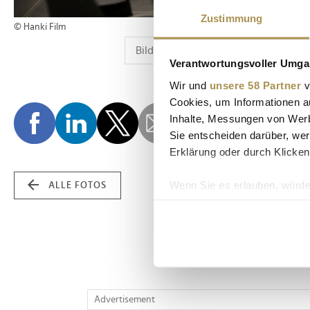
Zustimmung
© Hanki Film
Verantwortungsvoller Umgan
Wir und
unsere 58 Partner
v
Cookies, um Informationen a
Inhalte, Messungen von Werb
Sie entscheiden darüber, wer
Erklärung oder durch Klicken
Wenn Sie es erlauben, würde
ALLE FOTOS
Informationen über Ih
Ihr Gerät durch aktiv
Erfahren Sie mehr darüber, w
Einzelheiten
fest.
Wir verwenden Cookies, um I
Advertisement
und die Zugriffe auf unsere 