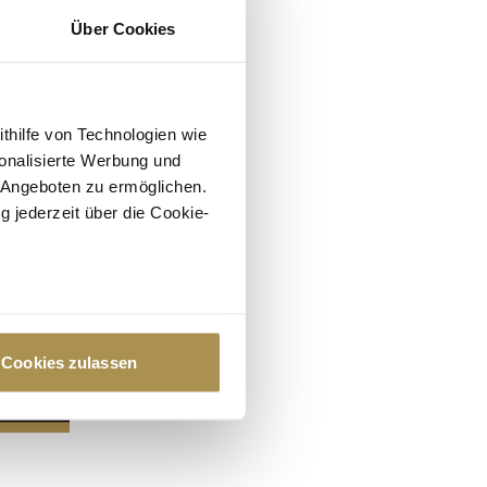
Über Cookies
ithilfe von Technologien wie
onalisierte Werbung und
 Angeboten zu ermöglichen.
g jederzeit über die Cookie-
au sein können
zieren
Cookies zulassen
hre Präferenzen im
Abschnitt
 Medien anbieten zu können
hrer Verwendung unserer