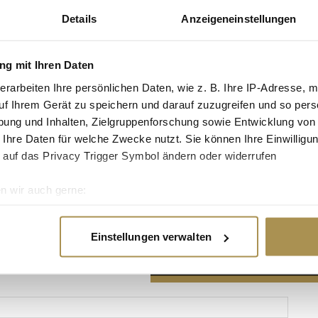
Details
Anzeigeneinstellungen
g mit Ihren Daten
erarbeiten Ihre persönlichen Daten, wie z. B. Ihre IP-Adresse, m
Advertisement
uf Ihrem Gerät zu speichern und darauf zuzugreifen und so pers
ung und Inhalten, Zielgruppenforschung sowie Entwicklung von
 Ihre Daten für welche Zwecke nutzt. Sie können Ihre Einwilligun
 auf das Privacy Trigger Symbol ändern oder widerrufen
n wir auch gerne:
re geografische Lage erfassen, welche bis auf einige Meter gen
es Scannen nach bestimmten Merkmalen (Fingerprinting) identifi
Einstellungen verwalten
ie Ihre persönlichen Daten verarbeitet werden, und legen Sie I
nhalte und Anzeigen zu personalisieren, Funktionen für soziale
Website zu analysieren. Außerdem geben wir Informationen zu I