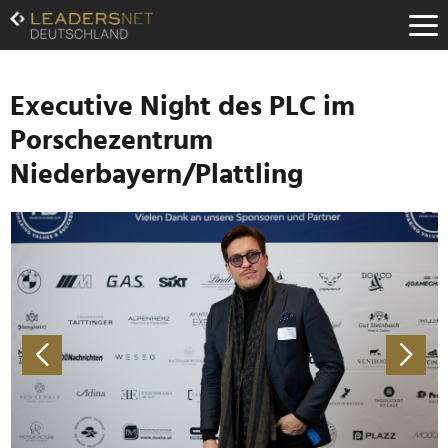
Zum
Inhalt
Zur
Fußzeilen-
Navigation
Executive Night des PLC im
Zur
Porschezentrum
Hauptnavigation
Niederbayern/Plattling