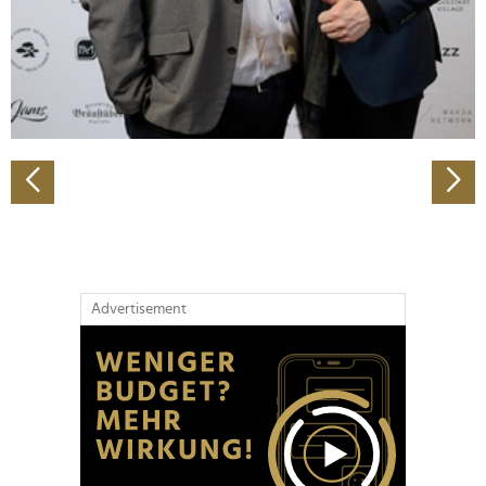
Wir verwenden Cookies, um Inhalte und Anzeigen zu
personalisieren, Funktionen für soziale Medien anbieten
zu können und die Zugriffe auf unsere Website zu
analysieren. Außerdem geben wir Informationen zu Ihrer
Verwendung unserer Website an unsere Partner für
soziale Medien, Werbung und Analysen weiter. Unsere
Partner führen diese Informationen möglicherweise mit
weiteren Daten zusammen, die Sie ihnen bereitgestellt
haben oder die sie im Rahmen Ihrer Nutzung der Dienste
gesammelt haben.
Advertisement