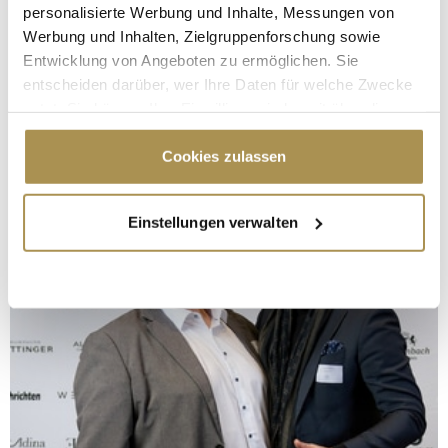
personalisierte Werbung und Inhalte, Messungen von
Werbung und Inhalten, Zielgruppenforschung sowie
Entwicklung von Angeboten zu ermöglichen. Sie
entscheiden darüber, wer Ihre Daten für welche Zwecke
nutzt. Sie können Ihre Einwilligung jederzeit über die
Cookie-Erklärung oder durch Klicken auf das Privacy
Trigger Symbol ändern oder widerrufen
Cookies zulassen
Wenn Sie es erlauben, würden wir auch gerne:
Einstellungen verwalten
Informationen über Ihre geografische Lage
erfassen, welche bis auf einige Meter genau sein
können
Ihr Gerät durch aktives Scannen nach
bestimmten Merkmalen (Fingerprinting) identifizieren
Erfahren Sie mehr darüber, wie Ihre persönlichen Daten
verarbeitet werden, und legen Sie Ihre Präferenzen im
Abschnitt Einzelheiten
fest.