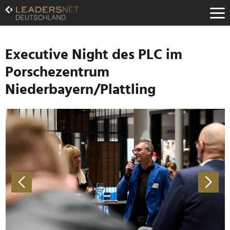
Zum
Inhalt
Zur
Fußzeilen-
Navigation
Executive Night des PLC im
Zur
Porschezentrum
Hauptnavigation
Niederbayern/Plattling