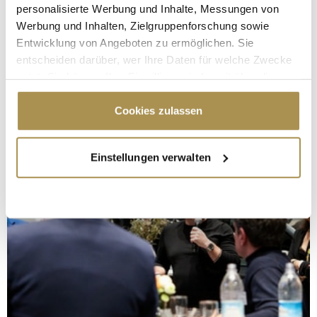
personalisierte Werbung und Inhalte, Messungen von
Werbung und Inhalten, Zielgruppenforschung sowie
Entwicklung von Angeboten zu ermöglichen. Sie
entscheiden darüber, wer Ihre Daten für welche Zwecke
nutzt. Sie können Ihre Einwilligung jederzeit über die
Cookie-Erklärung oder durch Klicken auf das Privacy
Trigger Symbol ändern oder widerrufen
Cookies zulassen
Wenn Sie es erlauben, würden wir auch gerne:
Einstellungen verwalten
Informationen über Ihre geografische Lage
erfassen, welche bis auf einige Meter genau sein
können
Ihr Gerät durch aktives Scannen nach
bestimmten Merkmalen (Fingerprinting) identifizieren
Erfahren Sie mehr darüber, wie Ihre persönlichen Daten
verarbeitet werden, und legen Sie Ihre Präferenzen im
Abschnitt Einzelheiten
fest.