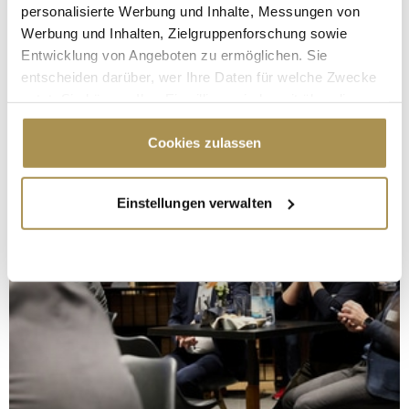
personalisierte Werbung und Inhalte, Messungen von
Werbung und Inhalten, Zielgruppenforschung sowie
Entwicklung von Angeboten zu ermöglichen. Sie
entscheiden darüber, wer Ihre Daten für welche Zwecke
nutzt. Sie können Ihre Einwilligung jederzeit über die
Cookie-Erklärung oder durch Klicken auf das Privacy
Trigger Symbol ändern oder widerrufen
Cookies zulassen
Wenn Sie es erlauben, würden wir auch gerne:
Einstellungen verwalten
Informationen über Ihre geografische Lage
erfassen, welche bis auf einige Meter genau sein
können
Ihr Gerät durch aktives Scannen nach
bestimmten Merkmalen (Fingerprinting) identifizieren
Erfahren Sie mehr darüber, wie Ihre persönlichen Daten
verarbeitet werden, und legen Sie Ihre Präferenzen im
Abschnitt Einzelheiten
fest.