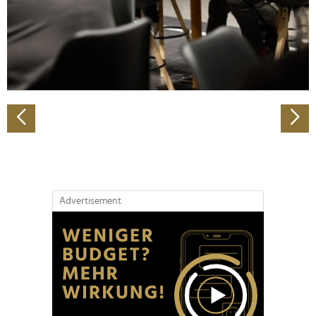
Wir verwenden Cookies, um Inhalte und Anzeigen zu
personalisieren, Funktionen für soziale Medien anbieten
zu können und die Zugriffe auf unsere Website zu
analysieren. Außerdem geben wir Informationen zu Ihrer
Verwendung unserer Website an unsere Partner für
soziale Medien, Werbung und Analysen weiter. Unsere
Partner führen diese Informationen möglicherweise mit
weiteren Daten zusammen, die Sie ihnen bereitgestellt
haben oder die sie im Rahmen Ihrer Nutzung der Dienste
gesammelt haben.
Advertisement