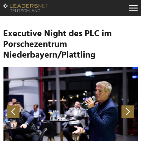
Zum
Inhalt
Zur
Fußzeilen-
Navigation
Executive Night des PLC im
Zur
Porschezentrum
Hauptnavigation
Niederbayern/Plattling