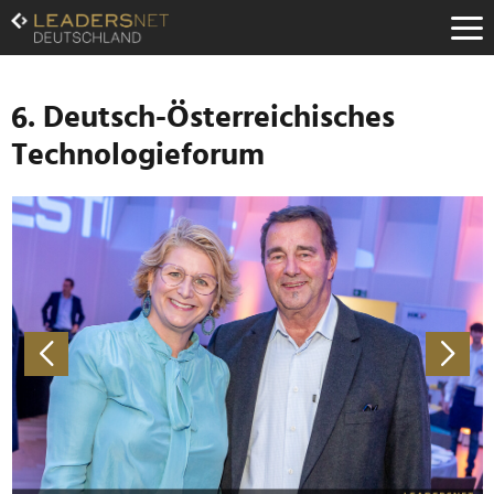
Zum
Inhalt
Zur
Fußzeilen-
Navigation
6. Deutsch-Österreichisches
Zur
Technologieforum
Hauptnavigation