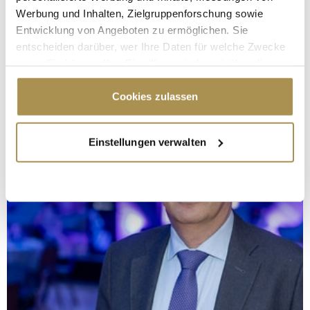
Werbung und Inhalten, Zielgruppenforschung sowie
Entwicklung von Angeboten zu ermöglichen. Sie
entscheiden darüber, wer Ihre Daten für welche Zwecke
nutzt. Sie können Ihre Einwilligung jederzeit über die
Cookie-Erklärung oder durch Klicken auf das Privacy
Trigger Symbol ändern oder widerrufen
Cookies zulassen
Wenn Sie es erlauben, würden wir auch gerne:
Einstellungen verwalten
Informationen über Ihre geografische Lage
erfassen, welche bis auf einige Meter genau sein
können
Ihr Gerät durch aktives Scannen nach
bestimmten Merkmalen (Fingerprinting) identifizieren
Erfahren Sie mehr darüber, wie Ihre persönlichen Daten
verarbeitet werden, und legen Sie Ihre Präferenzen im
Abschnitt Einzelheiten
fest.
Wir verwenden Cookies, um Inhalte und Anzeigen zu