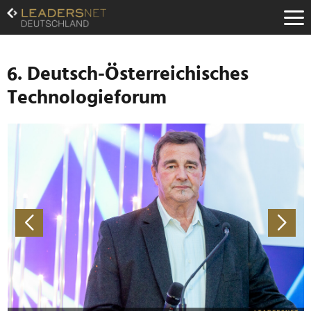
Zum
Inhalt
Zur
Fußzeilen-
Navigation
6. Deutsch-Österreichisches
Zur
Technologieforum
Hauptnavigation