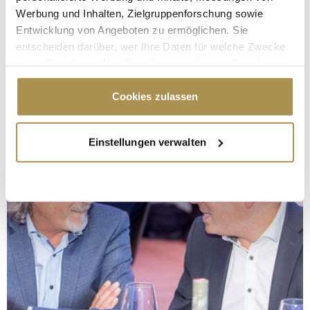
Werbung und Inhalten, Zielgruppenforschung sowie
Entwicklung von Angeboten zu ermöglichen. Sie
entscheiden darüber, wer Ihre Daten für welche Zwecke
nutzt. Sie können Ihre Einwilligung jederzeit über die
Cookie-Erklärung oder durch Klicken auf das Privacy
Trigger Symbol ändern oder widerrufen
Cookies zulassen
Wenn Sie es erlauben, würden wir auch gerne:
Einstellungen verwalten
Informationen über Ihre geografische Lage
erfassen, welche bis auf einige Meter genau sein
können
Ihr Gerät durch aktives Scannen nach
bestimmten Merkmalen (Fingerprinting) identifizieren
Erfahren Sie mehr darüber, wie Ihre persönlichen Daten
verarbeitet werden, und legen Sie Ihre Präferenzen im
Abschnitt Einzelheiten
fest.
Wir verwenden Cookies, um Inhalte und Anzeigen zu