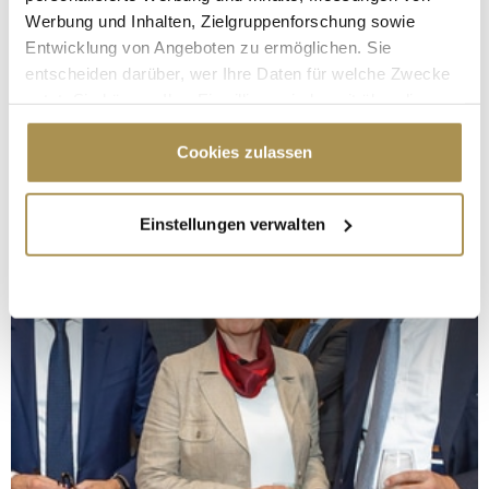
Werbung und Inhalten, Zielgruppenforschung sowie
Entwicklung von Angeboten zu ermöglichen. Sie
entscheiden darüber, wer Ihre Daten für welche Zwecke
nutzt. Sie können Ihre Einwilligung jederzeit über die
Cookie-Erklärung oder durch Klicken auf das Privacy
Trigger Symbol ändern oder widerrufen
Cookies zulassen
Wenn Sie es erlauben, würden wir auch gerne:
Einstellungen verwalten
Informationen über Ihre geografische Lage
erfassen, welche bis auf einige Meter genau sein
können
Ihr Gerät durch aktives Scannen nach
bestimmten Merkmalen (Fingerprinting) identifizieren
Erfahren Sie mehr darüber, wie Ihre persönlichen Daten
verarbeitet werden, und legen Sie Ihre Präferenzen im
Abschnitt Einzelheiten
fest.
Wir verwenden Cookies, um Inhalte und Anzeigen zu