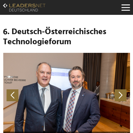
Zum
Inhalt
Zur
Fußzeilen-
Navigation
6. Deutsch-Österreichisches
Zur
Technologieforum
Hauptnavigation