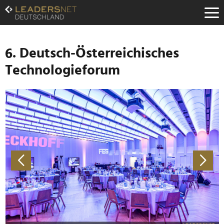
Zum
Inhalt
Zur
Fußzeilen-
Navigation
6. Deutsch-Österreichisches
Zur
Technologieforum
Hauptnavigation