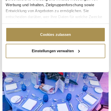
Werbung und Inhalten, Zielgruppenforschung sowie
Entwicklung von Angeboten zu ermöglichen. Sie
entscheiden darüber, wer Ihre Daten für welche Zwecke
nutzt. Sie können Ihre Einwilligung jederzeit über die
Cookie-Erklärung oder durch Klicken auf das Privacy
Trigger Symbol ändern oder widerrufen
Cookies zulassen
Wenn Sie es erlauben, würden wir auch gerne:
Einstellungen verwalten
Informationen über Ihre geografische Lage
erfassen, welche bis auf einige Meter genau sein
können
Ihr Gerät durch aktives Scannen nach
bestimmten Merkmalen (Fingerprinting) identifizieren
Erfahren Sie mehr darüber, wie Ihre persönlichen Daten
verarbeitet werden, und legen Sie Ihre Präferenzen im
Abschnitt Einzelheiten
fest.
Wir verwenden Cookies, um Inhalte und Anzeigen zu