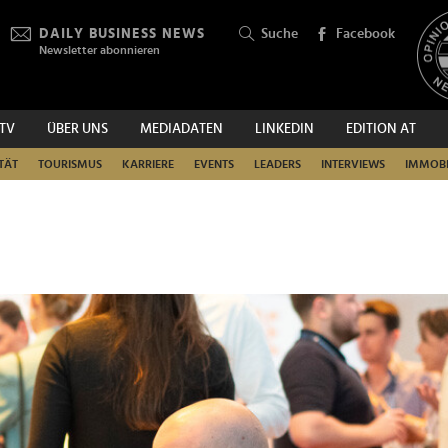
DAILY BUSINESS NEWS
Suche
Facebook
Newsletter abonnieren
.TV
ÜBER UNS
MEDIADATEN
LINKEDIN
EDITION AT
SUCHEN
TÄT
TOURISMUS
KARRIERE
EVENTS
LEADERS
INTERVIEWS
IMMOBI