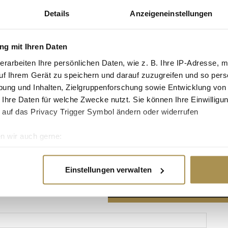
Details
Anzeigeneinstellungen
g mit Ihren Daten
erarbeiten Ihre persönlichen Daten, wie z. B. Ihre IP-Adresse, m
Advertisement
uf Ihrem Gerät zu speichern und darauf zuzugreifen und so pers
ung und Inhalten, Zielgruppenforschung sowie Entwicklung von
 Ihre Daten für welche Zwecke nutzt. Sie können Ihre Einwilligun
 auf das Privacy Trigger Symbol ändern oder widerrufen
n wir auch gerne:
re geografische Lage erfassen, welche bis auf einige Meter gen
es Scannen nach bestimmten Merkmalen (Fingerprinting) identifi
Einstellungen verwalten
ie Ihre persönlichen Daten verarbeitet werden, und legen Sie I
nhalte und Anzeigen zu personalisieren, Funktionen für soziale
Website zu analysieren. Außerdem geben wir Informationen zu I