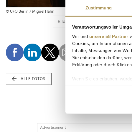
Zustimmung
© UFO Berlin / Miguel Hahn
Verantwortungsvoller Umgan
Wir und
unsere 58 Partner
v
Cookies, um Informationen a
Inhalte, Messungen von Werb
Sie entscheiden darüber, wer
Erklärung oder durch Klicken
Wenn Sie es erlauben, würde
ALLE FOTOS
Informationen über Ih
Ihr Gerät durch aktiv
Erfahren Sie mehr darüber, w
Einzelheiten
fest.
Wir verwenden Cookies, um I
Advertisement
und die Zugriffe auf unsere 