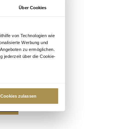
Über Cookies
ithilfe von Technologien wie
onalisierte Werbung und
 Angeboten zu ermöglichen.
g jederzeit über die Cookie-
au sein können
zieren
Cookies zulassen
hre Präferenzen im
Abschnitt
 Medien anbieten zu können
hrer Verwendung unserer