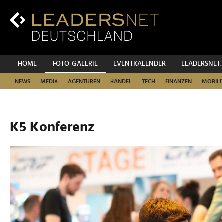
Zum
Inhalt
Zur
Fußzeilen-
Navigation
Zur
HOME
FOTO-GALERIE
EVENTKALENDER
LEADERSNET
Hauptnavigation
NEWS
MEDIA
AGENTUREN
HANDEL
TECH
FINANZEN
MOBILI
K5 Konferenz