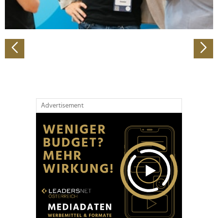
zu können und die Zugriffe auf unsere Website zu
analysieren. Außerdem geben wir Informationen zu Ihrer
Verwendung unserer Website an unsere Partner für
soziale Medien, Werbung und Analysen weiter. Unsere
Partner führen diese Informationen möglicherweise mit
weiteren Daten zusammen, die Sie ihnen bereitgestellt
haben oder die sie im Rahmen Ihrer Nutzung der Dienste
gesammelt haben.
Advertisement