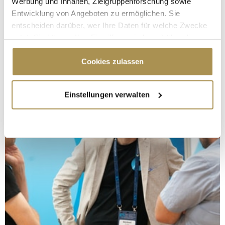
Werbung und Inhalten, Zielgruppenforschung sowie
Entwicklung von Angeboten zu ermöglichen. Sie
entscheiden darüber, wer Ihre Daten für welche Zwecke
nutzt. Sie können Ihre Einwilligung jederzeit über die
Cookie-Erklärung oder durch Klicken auf das Privacy
Trigger Symbol ändern oder widerrufen
Cookies zulassen
Wenn Sie es erlauben, würden wir auch gerne:
Einstellungen verwalten
Informationen über Ihre geografische Lage
erfassen, welche bis auf einige Meter genau sein
können
Ihr Gerät durch aktives Scannen nach
bestimmten Merkmalen (Fingerprinting) identifizieren
Erfahren Sie mehr darüber, wie Ihre persönlichen Daten
verarbeitet werden, und legen Sie Ihre Präferenzen im
Abschnitt Einzelheiten
fest.
Wir verwenden Cookies, um Inhalte und Anzeigen zu
personalisieren, Funktionen für soziale Medien anbieten