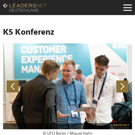
Zum
Inhalt
Zur
Fußzeilen-
Navigation
K5 Konferenz
Zur
Hauptnavigation
© UFO Berlin / Miguel Hahn