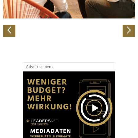
zu können und die Zugriffe auf unsere Website zu
analysieren. Außerdem geben wir Informationen zu Ihrer
Verwendung unserer Website an unsere Partner für
soziale Medien, Werbung und Analysen weiter. Unsere
Partner führen diese Informationen möglicherweise mit
weiteren Daten zusammen, die Sie ihnen bereitgestellt
haben oder die sie im Rahmen Ihrer Nutzung der Dienste
gesammelt haben.
Advertisement