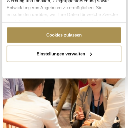
Werbung und Inhalten, Zielgruppenforschung sowie
Entwicklung von Angeboten zu ermöglichen. Sie
entscheiden darüber, wer Ihre Daten für welche Zwecke
nutzt. Sie können Ihre Einwilligung jederzeit über die
Cookie-Erklärung oder durch Klicken auf das Privacy
Trigger Symbol ändern oder widerrufen
Cookies zulassen
Wenn Sie es erlauben, würden wir auch gerne:
Einstellungen verwalten
Informationen über Ihre geografische Lage
erfassen, welche bis auf einige Meter genau sein
können
Ihr Gerät durch aktives Scannen nach
bestimmten Merkmalen (Fingerprinting) identifizieren
Erfahren Sie mehr darüber, wie Ihre persönlichen Daten
verarbeitet werden, und legen Sie Ihre Präferenzen im
Abschnitt Einzelheiten
fest.
Wir verwenden Cookies, um Inhalte und Anzeigen zu
personalisieren, Funktionen für soziale Medien anbieten