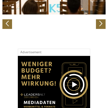
zu können und die Zugriffe auf unsere Website zu
analysieren. Außerdem geben wir Informationen zu Ihrer
Verwendung unserer Website an unsere Partner für
soziale Medien, Werbung und Analysen weiter. Unsere
Partner führen diese Informationen möglicherweise mit
weiteren Daten zusammen, die Sie ihnen bereitgestellt
haben oder die sie im Rahmen Ihrer Nutzung der Dienste
gesammelt haben.
Advertisement