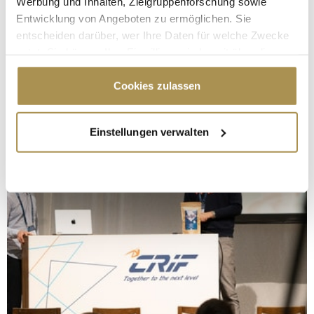
Werbung und Inhalten, Zielgruppenforschung sowie
Entwicklung von Angeboten zu ermöglichen. Sie
entscheiden darüber, wer Ihre Daten für welche Zwecke
nutzt. Sie können Ihre Einwilligung jederzeit über die
Cookie-Erklärung oder durch Klicken auf das Privacy
Trigger Symbol ändern oder widerrufen
Cookies zulassen
Wenn Sie es erlauben, würden wir auch gerne:
Einstellungen verwalten
Informationen über Ihre geografische Lage
erfassen, welche bis auf einige Meter genau sein
können
Ihr Gerät durch aktives Scannen nach
bestimmten Merkmalen (Fingerprinting) identifizieren
Erfahren Sie mehr darüber, wie Ihre persönlichen Daten
verarbeitet werden, und legen Sie Ihre Präferenzen im
Abschnitt Einzelheiten
fest.
Wir verwenden Cookies, um Inhalte und Anzeigen zu
personalisieren, Funktionen für soziale Medien anbieten