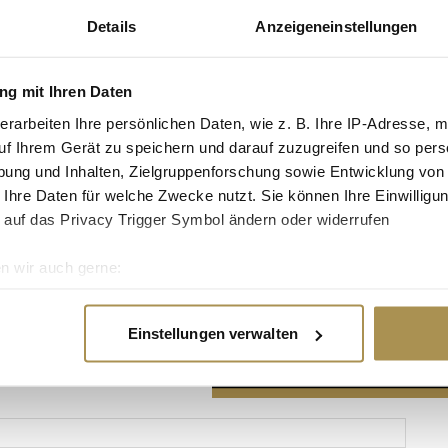
Details
Anzeigeneinstellungen
g mit Ihren Daten
erarbeiten Ihre persönlichen Daten, wie z. B. Ihre IP-Adresse, m
Advertisement
uf Ihrem Gerät zu speichern und darauf zuzugreifen und so pers
ung und Inhalten, Zielgruppenforschung sowie Entwicklung von
 Ihre Daten für welche Zwecke nutzt. Sie können Ihre Einwilligun
 auf das Privacy Trigger Symbol ändern oder widerrufen
n wir auch gerne:
re geografische Lage erfassen, welche bis auf einige Meter gen
es Scannen nach bestimmten Merkmalen (Fingerprinting) identifi
Einstellungen verwalten
ie Ihre persönlichen Daten verarbeitet werden, und legen Sie I
nhalte und Anzeigen zu personalisieren, Funktionen für soziale
Website zu analysieren. Außerdem geben wir Informationen zu I