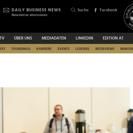
DAILY BUSINESS NEWS
Suche
Facebook
Newsletter abonnieren
.TV
ÜBER UNS
MEDIADATEN
LINKEDIN
EDITION AT
SUCHEN
TÄT
TOURISMUS
KARRIERE
EVENTS
LEADERS
INTERVIEWS
IMMOBI