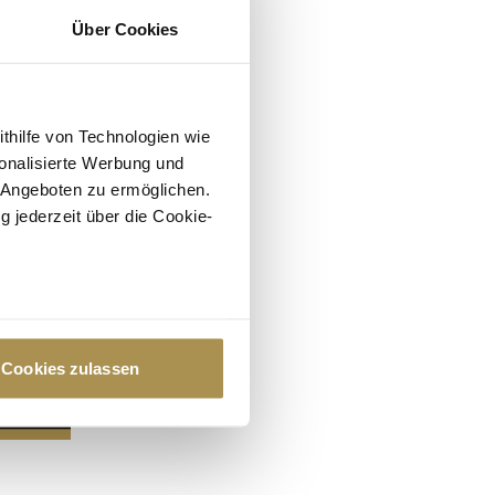
Über Cookies
ithilfe von Technologien wie
onalisierte Werbung und
 Angeboten zu ermöglichen.
g jederzeit über die Cookie-
au sein können
zieren
Cookies zulassen
hre Präferenzen im
Abschnitt
 Medien anbieten zu können
hrer Verwendung unserer