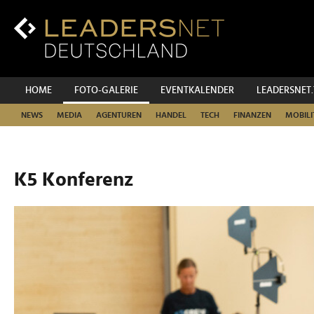
Zum
Inhalt
Zur
Fußzeilen-
Navigation
Zur
HOME
FOTO-GALERIE
EVENTKALENDER
LEADERSNET
Hauptnavigation
NEWS
MEDIA
AGENTUREN
HANDEL
TECH
FINANZEN
MOBILI
K5 Konferenz