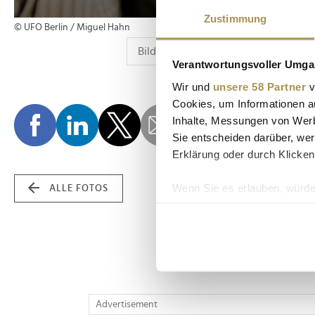
Zustimmung
© UFO Berlin / Miguel Hahn
Verantwortungsvoller Umgan
Wir und
unsere 58 Partner
v
Cookies, um Informationen a
Inhalte, Messungen von Werb
Sie entscheiden darüber, wer
Erklärung oder durch Klicken
Wenn Sie es erlauben, würde
ALLE FOTOS
Informationen über Ih
Ihr Gerät durch aktiv
Erfahren Sie mehr darüber, w
Einzelheiten
fest.
Wir verwenden Cookies, um I
Advertisement
und die Zugriffe auf unsere 