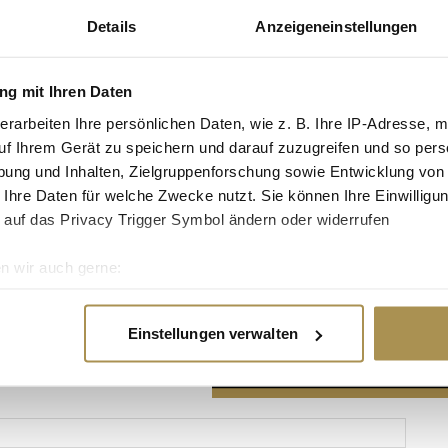
Details
Anzeigeneinstellungen
g mit Ihren Daten
erarbeiten Ihre persönlichen Daten, wie z. B. Ihre IP-Adresse, m
Advertisement
uf Ihrem Gerät zu speichern und darauf zuzugreifen und so pers
ung und Inhalten, Zielgruppenforschung sowie Entwicklung von
 Ihre Daten für welche Zwecke nutzt. Sie können Ihre Einwilligun
 auf das Privacy Trigger Symbol ändern oder widerrufen
n wir auch gerne:
re geografische Lage erfassen, welche bis auf einige Meter gen
es Scannen nach bestimmten Merkmalen (Fingerprinting) identifi
Einstellungen verwalten
ie Ihre persönlichen Daten verarbeitet werden, und legen Sie I
nhalte und Anzeigen zu personalisieren, Funktionen für soziale
Website zu analysieren. Außerdem geben wir Informationen zu I