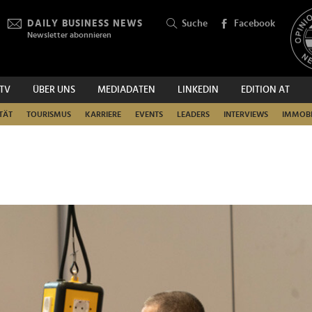
DAILY BUSINESS NEWS
Suche
Facebook
Newsletter abonnieren
.TV
ÜBER UNS
MEDIADATEN
LINKEDIN
EDITION AT
SUCHEN
TÄT
TOURISMUS
KARRIERE
EVENTS
LEADERS
INTERVIEWS
IMMOBI