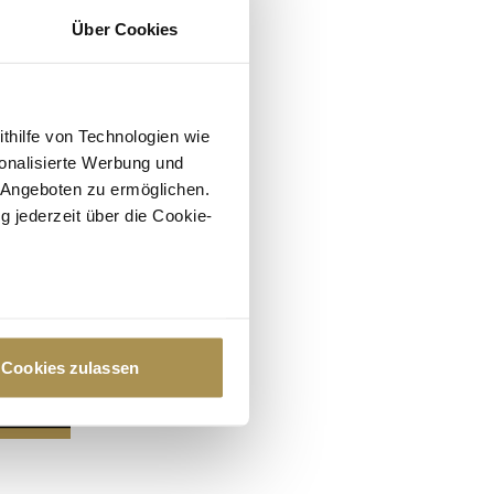
Über Cookies
ithilfe von Technologien wie
onalisierte Werbung und
 Angeboten zu ermöglichen.
g jederzeit über die Cookie-
au sein können
zieren
Cookies zulassen
hre Präferenzen im
Abschnitt
 Medien anbieten zu können
hrer Verwendung unserer