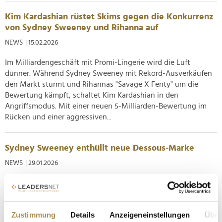
Kim Kardashian rüstet Skims gegen die Konkurrenz
von Sydney Sweeney und Rihanna auf
NEWS
| 15.02.2026
Im Milliardengeschäft mit Promi-Lingerie wird die Luft
dünner. Während Sydney Sweeney mit Rekord-Ausverkäufen
den Markt stürmt und Rihannas "Savage X Fenty" um die
Bewertung kämpft, schaltet Kim Kardashian in den
Angriffsmodus. Mit einer neuen 5-Milliarden-Bewertung im
Rücken und einer aggressiven...
Sydney Sweeney enthüllt neue Dessous-Marke
NEWS
| 29.01.2026
… und ja, hier tritt die Chefin noch selbst als Testimonial vor
die Kamera. Doch nicht nur das: Während sich die US-
Schauspielerin beim Guerilla-Marketing womöglich sogar mit
Zustimmung
Details
Anzeigeneinstellungen
Über
dem Gesetz anlegt, hat sie im Hintergrund einen der reichsten