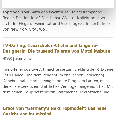
Mit dem Herbstanfang und den kühleren Tagen startet
können
Lascana in Zusammenarbeit mit dem internationalen
Ihr Gerät durch aktives Scannen nach
Topmodel Toni Garrn den zweiten Teil seiner Kampagne
bestimmten Merkmalen (Fingerprinting) identifizieren
"Iconic Destinations". Die Herbst-/Winter-Kollektion 2024
Erfahren Sie mehr darüber, wie Ihre persönlichen Daten
steht für Eleganz, Feminität und Vielseitigkeit. In der Kulisse
verarbeitet werden, und legen Sie Ihre Präferenzen im
von New York City , wo...
Abschnitt Einzelheiten
fest.
Wir verwenden Cookies, um Inhalte und Anzeigen zu
TV-Darling, Tanzschulen-Chefin und Lingerie-
Designerin: Die tausend Talente von Motsi Mabuse
personalisieren, Funktionen für soziale Medien anbieten
zu können und die Zugriffe auf unsere Website zu
NEWS
| 05.06.2024
analysieren. Außerdem geben wir Informationen zu Ihrer
Ihre offene, positive Art machte sie zum Liebling der RTL-Serie
Verwendung unserer Website an unsere Partner für
Let’s Dance (und dem Pendant im englischen Fernsehen).
soziale Medien, Werbung und Analysen weiter. Unsere
Daneben hat sie noch einige andere Dinge am Laufen, mit
Partner führen diese Informationen möglicherweise mit
denen sie bereits ein stattliches Vermögen angehäuft hat. Mit
weiteren Daten zusammen, die Sie ihnen bereitgestellt
dem neuen Coup setzt sie ein Statement für Selbstliebe und...
haben oder die sie im Rahmen Ihrer Nutzung der Dienste
gesammelt haben.
Grace von "Germany's Next Topmodel": Das neue
Gesicht von Intimissimi