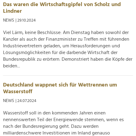
Das waren die Wirtschaftsgipfel von Scholz und
analysieren. Außerdem geben wir Informationen zu Ihrer
Lindner
Verwendung unserer Website an unsere Partner für
soziale Medien, Werbung und Analysen weiter. Unsere
NEWS
| 29.10.2024
Partner führen diese Informationen möglicherweise mit
Viel Lärm, keine Beschlüsse: Am Dienstag haben sowohl der
weiteren Daten zusammen, die Sie ihnen bereitgestellt
Kanzler als auch der Finanzminister zu Treffen mit führenden
haben oder die sie im Rahmen Ihrer Nutzung der Dienste
Industrievertretern geladen, um Herausforderungen und
gesammelt haben.
Lösungsmöglichkeiten für die darbende Wirtschaft der
Bundesrepublik zu erörtern. Demonstriert haben die Köpfe der
beiden...
Deutschland wappnet sich für Wettrennen um
Wasserstoff
NEWS
| 24.07.2024
Wasserstoff soll in den kommenden Jahren einen
nennenswerten Teil der Energiewende stemmen, wenn es
nach der Bundesregierung geht. Dazu werden
milliardenschwere Investitionen im Inland genauso