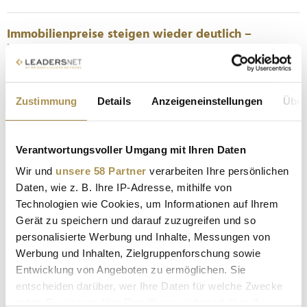
Immobilienpreise steigen wieder deutlich –
besonders in diesen Städten
NEWS
| 13.05.2025
Nach Jahren der Flaute zieht der Markt wieder an: Im ersten
Zustimmung
Details
Anzeigeneinstellungen
Über
Quartal 2025 verzeichneten die Immobilienpreise in vielen
deutschen Städten den stärksten Anstieg seit fast drei Jahren.
Das zeigt der neue Immobilienpreisindex des Verbands
Verantwortungsvoller Umgang mit Ihren Daten
deutscher Pfandbriefbanken (VDP), der Transaktionen von
Wir und
unsere 58 Partner
verarbeiten Ihre persönlichen
mehr als...
Daten, wie z. B. Ihre IP-Adresse, mithilfe von
Technologien wie Cookies, um Informationen auf Ihrem
Engel & Völkers: Ermittlungen gegen die
Gerät zu speichern und darauf zuzugreifen und so
Geschäftsführung eingestellt
personalisierte Werbung und Inhalte, Messungen von
NEWS
| 01.04.2025
Werbung und Inhalten, Zielgruppenforschung sowie
Entwicklung von Angeboten zu ermöglichen. Sie
Es ist die erste handfeste Entwicklung im Fall um Engel &
entscheiden darüber, wer Ihre Daten für welche Zwecke
Völkers, seit im vergangenen Dezember zahlreiche
nutzt. Sie können Ihre Einwilligung jederzeit über die