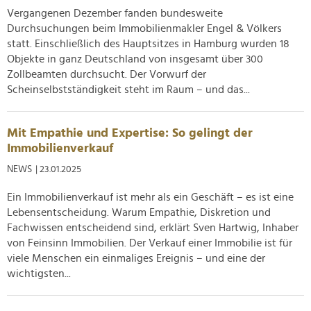
soziale Medien, Werbung und Analysen weiter. Unsere
Vergangenen Dezember fanden bundesweite
Partner führen diese Informationen möglicherweise mit
Durchsuchungen beim Immobilienmakler Engel & Völkers
weiteren Daten zusammen, die Sie ihnen bereitgestellt
statt. Einschließlich des Hauptsitzes in Hamburg wurden 18
haben oder die sie im Rahmen Ihrer Nutzung der Dienste
Objekte in ganz Deutschland von insgesamt über 300
gesammelt haben.
Zollbeamten durchsucht. Der Vorwurf der
Scheinselbstständigkeit steht im Raum – und das...
Mit Empathie und Expertise: So gelingt der
Immobilienverkauf
NEWS
| 23.01.2025
Ein Immobilienverkauf ist mehr als ein Geschäft – es ist eine
Lebensentscheidung. Warum Empathie, Diskretion und
Fachwissen entscheidend sind, erklärt Sven Hartwig, Inhaber
von Feinsinn Immobilien. Der Verkauf einer Immobilie ist für
viele Menschen ein einmaliges Ereignis – und eine der
wichtigsten...