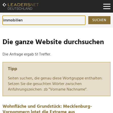
Zum
Inhalt
Zur
Fußzeilen-
SUCHEN
Navigation
Zur
Hauptnavigation
Die ganze Website durchsuchen
Die Anfrage ergab 51 Treffer.
Tipp
Seiten suchen, die genau diese Wortgruppe enthalten:
Setzen Sie die gesuchten Wörter zwischen
Anführungszeichen: zb "Vorname Nachname".
Wohnfläche und Grundstück: Mecklenburg-
Vorpommern lotet die Extreme aus