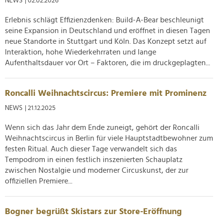
NEWS
| 02.02.2026
Partner führen diese Informationen möglicherweise mit
Erlebnis schlägt Effizienzdenken: Build-A-Bear beschleunigt
weiteren Daten zusammen, die Sie ihnen bereitgestellt
seine Expansion in Deutschland und eröffnet in diesen Tagen
haben oder die sie im Rahmen Ihrer Nutzung der Dienste
neue Standorte in Stuttgart und Köln. Das Konzept setzt auf
gesammelt haben.
Interaktion, hohe Wiederkehrraten und lange
Aufenthaltsdauer vor Ort – Faktoren, die im druckgeplagten...
Roncalli Weihnachtscircus: Premiere mit Prominenz
NEWS
| 21.12.2025
Wenn sich das Jahr dem Ende zuneigt, gehört der Roncalli
Weihnachtscircus in Berlin für viele Hauptstadtbewohner zum
festen Ritual. Auch dieser Tage verwandelt sich das
Tempodrom in einen festlich inszenierten Schauplatz
zwischen Nostalgie und moderner Circuskunst, der zur
offiziellen Premiere...
Bogner begrüßt Skistars zur Store-Eröffnung