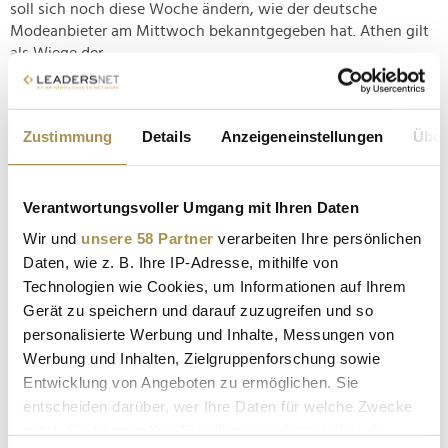
soll sich noch diese Woche ändern, wie der deutsche
Modeanbieter am Mittwoch bekanntgegeben hat. Athen gilt
als Wiege der...
Lebensqualität statt Lost Place
Zustimmung
Details
Anzeigeneinstellungen
Über
NEWS
| 19.04.2026
Rund 650.000 freiluftbegeisterte Besucher werden bis Mitte
Verantwortungsvoller Umgang mit Ihren Daten
Oktober in Neuss erwartet, wo die nordrhein-westfälische
Landesgartenschau seit Donnerstag erstmals ausgerichtet
Wir und
unsere 58 Partner
verarbeiten Ihre persönlichen
wird. Frühe Eindrücke sind enorm vielversprechend: Das zum
Daten, wie z. B. Ihre IP-Adresse, mithilfe von
Anlass geschaffene Grüne Herz hat das brache Areal einer
Technologien wie Cookies, um Informationen auf Ihrem
historischen...
Gerät zu speichern und darauf zuzugreifen und so
personalisierte Werbung und Inhalte, Messungen von
Werbung und Inhalten, Zielgruppenforschung sowie
Landesgartenschau: Neuss zeigt sein Grünes Herz
Entwicklung von Angeboten zu ermöglichen. Sie
NEWS
| 13.04.2026
entscheiden darüber, wer Ihre Daten für welche Zwecke
Aus Rennbahn wird Lebensraum: Mit seiner ersten
nutzt. Sie können Ihre Einwilligung jederzeit über die