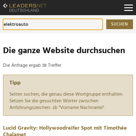
Zum
Inhalt
Zur
Fußzeilen-
SUCHEN
Navigation
Zur
Hauptnavigation
Die ganze Website durchsuchen
Die Anfrage ergab 38 Treffer.
Tipp
Seiten suchen, die genau diese Wortgruppe enthalten:
Setzen Sie die gesuchten Wörter zwischen
Anführungszeichen: zb "Vorname Nachname".
Lucid Gravity: Hollywoodreifer Spot mit Timothée
Chalamet