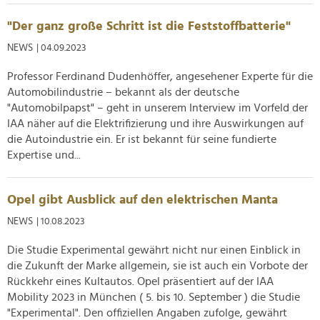
Verwendung unserer Website an unsere Partner für
soziale Medien, Werbung und Analysen weiter. Unsere
"Der ganz große Schritt ist die Feststoffbatterie"
Partner führen diese Informationen möglicherweise mit
NEWS
| 04.09.2023
weiteren Daten zusammen, die Sie ihnen bereitgestellt
haben oder die sie im Rahmen Ihrer Nutzung der Dienste
Professor Ferdinand Dudenhöffer, angesehener Experte für die
gesammelt haben.
Automobilindustrie – bekannt als der deutsche
"Automobilpapst" – geht in unserem Interview im Vorfeld der
IAA näher auf die Elektrifizierung und ihre Auswirkungen auf
die Autoindustrie ein. Er ist bekannt für seine fundierte
Expertise und...
Opel gibt Ausblick auf den elektrischen Manta
NEWS
| 10.08.2023
Die Studie Experimental gewährt nicht nur einen Einblick in
die Zukunft der Marke allgemein, sie ist auch ein Vorbote der
Rückkehr eines Kultautos. Opel präsentiert auf der IAA
Mobility 2023 in München ( 5. bis 10. September ) die Studie
"Experimental". Den offiziellen Angaben zufolge, gewährt