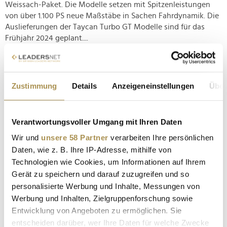
Weissach-Paket. Die Modelle setzen mit Spitzenleistungen
von über 1.100 PS neue Maßstäbe in Sachen Fahrdynamik. Die
Auslieferungen der Taycan Turbo GT Modelle sind für das
Frühjahr 2024 geplant....
Tesla plant erschwingliches Elektroauto für
Deutschland
Zustimmung
Details
Anzeigeneinstellungen
Über
NEWS
| 07.11.2023
Tesla, der US-Elektroautopionier, plant die Produktion eines
Verantwortungsvoller Umgang mit Ihren Daten
erschwinglichen Elektroautos in seiner deutschen
Wir und
unsere 58 Partner
verarbeiten Ihre persönlichen
Gigafactory in Grünheide. Nach Informationen vom
Daten, wie z. B. Ihre IP-Adresse, mithilfe von
Tagespiegel/Reuters , soll das neue Einstiegsmodell nur
25.000 Euro kosten. Wie Reuters berichtet, hat dies Tesla-
Technologien wie Cookies, um Informationen auf Ihrem
Chef Elon Musk während...
Gerät zu speichern und darauf zuzugreifen und so
personalisierte Werbung und Inhalte, Messungen von
Werbung und Inhalten, Zielgruppenforschung sowie
Opel startet globale Werbekampagne "Yes, of
Entwicklung von Angeboten zu ermöglichen. Sie
Corsa"
entscheiden darüber, wer Ihre Daten für welche Zwecke