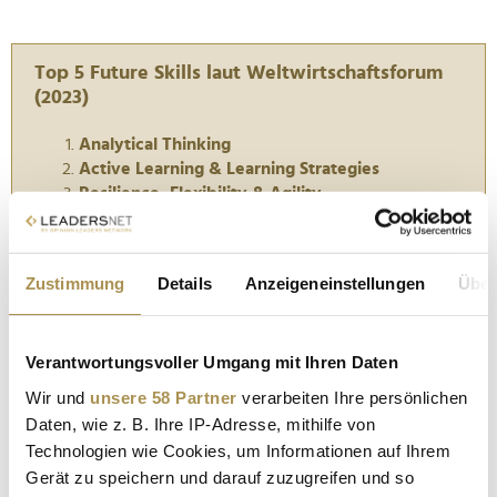
Top 5 Future Skills laut Weltwirtschaftsforum
(2023)
Analytical Thinking
Active Learning & Learning Strategies
Resilience, Flexibility & Agility
Motivation & Self-awareness
Technological Literacy
Zustimmung
Details
Anzeigeneinstellungen
Über
Quelle: World Economic Forum, Future of Jobs Report
Verantwortungsvoller Umgang mit Ihren Daten
FUTURE SKILLS
ANALYTICAL THINKING
Wir und
unsere 58 Partner
verarbeiten Ihre persönlichen
ACTIVE LEARNING
LEARNING STRATEGIES
Daten, wie z. B. Ihre IP-Adresse, mithilfe von
Technologien wie Cookies, um Informationen auf Ihrem
RESILIENZ
RESILIENZ IM BERUFSLEBEN
Gerät zu speichern und darauf zuzugreifen und so