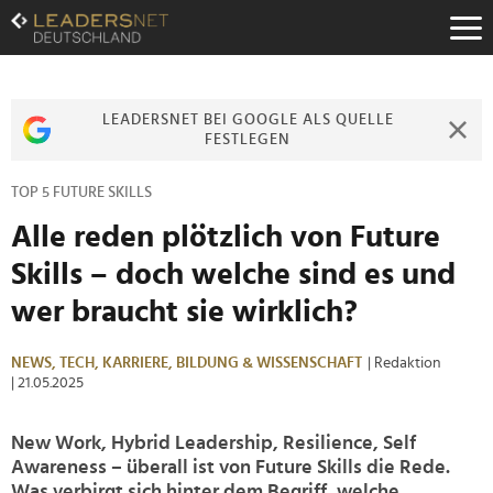
Zum
Inhalt
Zur
Fußzeilen-
Navigation
LEADERSNET BEI GOOGLE ALS QUELLE
Zur
FESTLEGEN
Hauptnavigation
TOP 5 FUTURE SKILLS
Alle reden plötzlich von Future
Skills – doch welche sind es und
wer braucht sie wirklich?
NEWS,
TECH,
KARRIERE,
BILDUNG & WISSENSCHAFT
| Redaktion
| 21.05.2025
New Work, Hybrid Leadership, Resilience, Self
Awareness – überall ist von Future Skills die Rede.
Was verbirgt sich hinter dem Begriff, welche