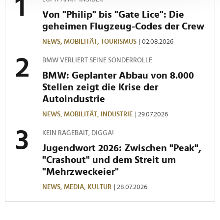
Abschnitt Einzelheiten
fest.
Von "Philip" bis "Gate Lice": Die
geheimen Flugzeug-Codes der Crew
Wir verwenden Cookies, um Inhalte und Anzeigen zu
NEWS,
MOBILITÄT,
TOURISMUS
| 02.08.2026
personalisieren, Funktionen für soziale Medien anbieten
zu können und die Zugriffe auf unsere Website zu
BMW VERLIERT SEINE SONDERROLLE
analysieren. Außerdem geben wir Informationen zu Ihrer
BMW: Geplanter Abbau von 8.000
Verwendung unserer Website an unsere Partner für
Stellen zeigt die Krise der
soziale Medien, Werbung und Analysen weiter. Unsere
Autoindustrie
Partner führen diese Informationen möglicherweise mit
NEWS,
MOBILITÄT,
INDUSTRIE
| 29.07.2026
weiteren Daten zusammen, die Sie ihnen bereitgestellt
haben oder die sie im Rahmen Ihrer Nutzung der Dienste
KEIN RAGEBAIT, DIGGA!
gesammelt haben.
Jugendwort 2026: Zwischen "Peak",
"Crashout" und dem Streit um
"Mehrzweckeier"
NEWS,
MEDIA,
KULTUR
| 28.07.2026