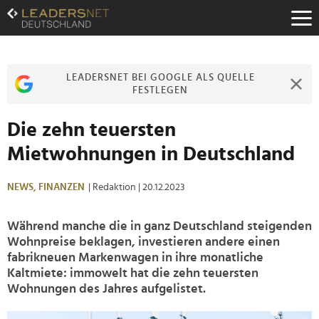
Zum
Inhalt
Zur
Fußzeilen-
Navigation
LEADERSNET BEI GOOGLE ALS QUELLE
Zur
FESTLEGEN
Hauptnavigation
Die zehn teuersten
Mietwohnungen in Deutschland
NEWS,
FINANZEN
| Redaktion
| 20.12.2023
Während manche die in ganz Deutschland steigenden
Wohnpreise beklagen, investieren andere einen
fabrikneuen Markenwagen in ihre monatliche
Kaltmiete: immowelt hat die zehn teuersten
Wohnungen des Jahres aufgelistet.