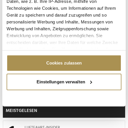
Daten, wie z. B. Ihre IP-Adresse, mithilfe von
LAUTSCHALTEN
Technologien wie Cookies, um Informationen auf Ihrem
Gerät zu speichern und darauf zuzugreifen und so
personalisierte Werbung und Inhalte, Messungen von
Werbung und Inhalten, Zielgruppenforschung sowie
Entwicklung von Angeboten zu ermöglichen. Sie
entscheiden darüber, wer Ihre Daten für welche Zwecke
nutzt. Sie können Ihre Einwilligung jederzeit über die
Cookie-Erklärung oder durch Klicken auf das Privacy
Trigger Symbol ändern oder widerrufen
Cookies zulassen
"Die Leute wollen einen Skandal im
Wenn Sie es erlauben, würden wir auch gerne:
Einstellungen verwalten
Sommerloch"
Informationen über Ihre geografische Lage
erfassen, welche bis auf einige Meter genau sein
können
Ihr Gerät durch aktives Scannen nach
MEISTGELESEN
bestimmten Merkmalen (Fingerprinting) identifizieren
Erfahren Sie mehr darüber, wie Ihre persönlichen Daten
verarbeitet werden, und legen Sie Ihre Präferenzen im
LUFTFAHRT-INSIDER