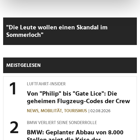
bestimmten Merkmalen (Fingerprinting) identifizieren
Erfahren Sie mehr darüber, wie Ihre persönlichen Daten
verarbeitet werden, und legen Sie Ihre Präferenzen im
Abschnitt Einzelheiten
fest.
"Die Leute wollen einen Skandal im
Sommerloch"
Wir verwenden Cookies, um Inhalte und Anzeigen zu
personalisieren, Funktionen für soziale Medien anbieten
zu können und die Zugriffe auf unsere Website zu
analysieren. Außerdem geben wir Informationen zu Ihrer
MEISTGELESEN
Verwendung unserer Website an unsere Partner für
soziale Medien, Werbung und Analysen weiter. Unsere
Partner führen diese Informationen möglicherweise mit
LUFTFAHRT-INSIDER
weiteren Daten zusammen, die Sie ihnen bereitgestellt
Von "Philip" bis "Gate Lice": Die
haben oder die sie im Rahmen Ihrer Nutzung der Dienste
geheimen Flugzeug-Codes der Crew
gesammelt haben.
NEWS,
MOBILITÄT,
TOURISMUS
| 02.08.2026
BMW VERLIERT SEINE SONDERROLLE
BMW: Geplanter Abbau von 8.000
Stellen zeigt die Krise der