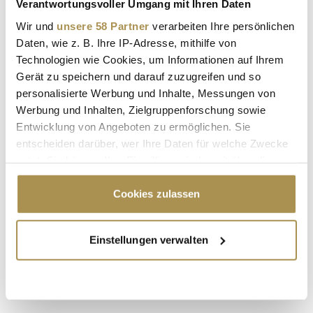
Verantwortungsvoller Umgang mit Ihren Daten
Wir und
unsere 58 Partner
verarbeiten Ihre persönlichen
Daten, wie z. B. Ihre IP-Adresse, mithilfe von
Technologien wie Cookies, um Informationen auf Ihrem
Gerät zu speichern und darauf zuzugreifen und so
personalisierte Werbung und Inhalte, Messungen von
Werbung und Inhalten, Zielgruppenforschung sowie
* Pflichtfelder.
ABSENDEN
Entwicklung von Angeboten zu ermöglichen. Sie
entscheiden darüber, wer Ihre Daten für welche Zwecke
nutzt. Sie können Ihre Einwilligung jederzeit über die
LEADERSNET.TV
Cookie-Erklärung oder durch Klicken auf das Privacy
Trigger Symbol ändern oder widerrufen
Cookies zulassen
LAUTSCHALTEN
Wenn Sie es erlauben, würden wir auch gerne:
Einstellungen verwalten
Informationen über Ihre geografische Lage
erfassen, welche bis auf einige Meter genau sein
können
Ihr Gerät durch aktives Scannen nach