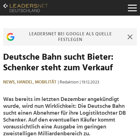
Zum
Inhalt
Zur
Fußzeilen-
Navigation
LEADERSNET BEI GOOGLE ALS QUELLE
Zur
FESTLEGEN
Hauptnavigation
Deutsche Bahn sucht Bieter:
Schenker steht zum Verkauf
NEWS,
HANDEL,
MOBILITÄT
| Redaktion
| 19.12.2023
Was bereits im letzten Dezember angekündigt
wurde, wird nun Wirklichkeit: Die Deutsche Bahn
sucht einen Abnehmer für ihre Logistiktochter DB
Schenker. Auf den eventuellen Käufer kommt
voraussichtlich eine Ausgabe im geringen
zweistelligen Milliardenbereich zu.