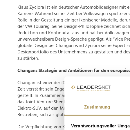
Klaus Zyciora ist ein deutscher Automobildesigner mit 
Karriere. Während seiner Zeit bei Volkswagen spielte er
Rolle in der Gestaltung einiger ikonischer Modelle, dar
der VW Touareg. Seine Design-Philosophie zeichnet sich
Reduktion und Kontinuität aus und hat bei Volkswagen
unverwechselbare Design-Sprache geprägt. Als "Vice Pre
globale Design bei Changan wird Zyciora seine Expertis
Designportfolio des Unternehmens zu gestalten und des
zu stärken.
Changans Strategie und Ambitionen für den europäis
Changan ist einer der führenden Autohersteller in China
Zeit verstärkt sein Engagement für nachhaltige Mobilitä
gestellt. In Zusammenarbeit mit CATL und Huawei grü
das Joint Venture Shenlan und brachte den Shenlan S7, 
Zustimmung
Elektro-SUV, auf den Markt. Diese Schritte unterstreic
Bestreben, sich als globaler Akteur in der Automobilbran
Verantwortungsvoller Umgan
Die Verpflichtung von Klaus Zyciora als Designexperten 