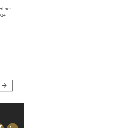
rliner
024