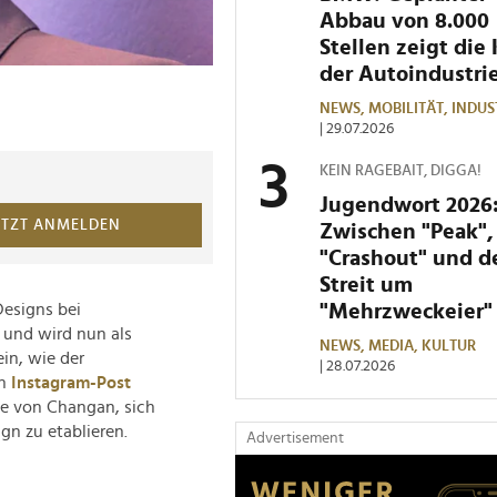
Abbau von 8.000
Stellen zeigt die 
der Autoindustri
NEWS,
MOBILITÄT,
INDUS
| 29.07.2026
KEIN RAGEBAIT, DIGGA!
Jugendwort 2026
ETZT ANMELDEN
Zwischen "Peak",
"Crashout" und 
Streit um
"Mehrzweckeier"
Designs bei
 und wird nun als
NEWS,
MEDIA,
KULTUR
ein, wie der
| 28.07.2026
n
Instagram-Post
gie von Changan, sich
n zu etablieren.
Advertisement