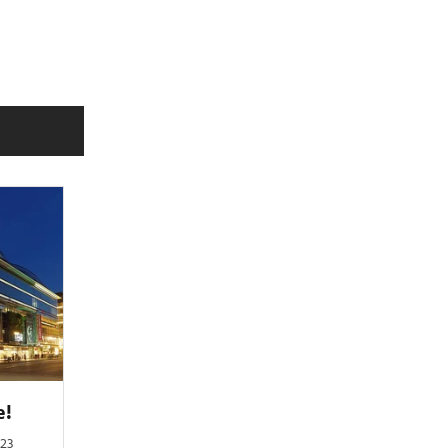
e!
023