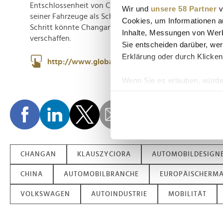
Entschlossenheit von Changan, in Europa Fuß zu fassen
Wir und
unsere 58 Partner
v
seiner Fahrzeuge als Schlüssel zum Erfolg zu nutzen. Die
Cookies, um Informationen a
Schritt könnte Changan eine neue Position auf dem eu
Inhalte, Messungen von Werb
verschaffen.
Sie entscheiden darüber, wer
Erklärung oder durch Klicken
http://www.globalchangan.com/
Wenn Sie es erlauben, würde
Informationen über Ih
Ihr Gerät durch aktiv
Erfahren Sie mehr darüber, w
Einzelheiten
fest.
CHANGAN
KLAUSZYCIORA
AUTOMOBILDESIGN
Wir verwenden Cookies, um I
und die Zugriffe auf unsere 
CHINA
AUTOMOBILBRANCHE
EUROPÄISCHERMA
Website an unsere Partner fü
möglicherweise mit weiteren
VOLKSWAGEN
AUTOINDUSTRIE
MOBILITÄT
der Dienste gesammelt habe