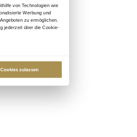
ithilfe von Technologien wie
onalisierte Werbung und
 Angeboten zu ermöglichen.
g jederzeit über die Cookie-
au sein können
zieren
Cookies zulassen
hre Präferenzen im
Abschnitt
 Medien anbieten zu können
hrer Verwendung unserer
 führen diese Informationen
ie im Rahmen Ihrer Nutzung