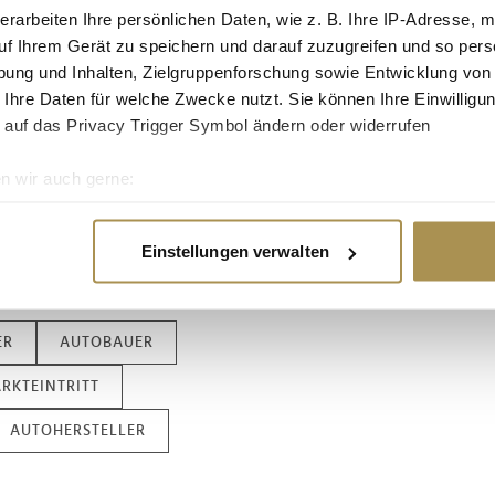
 und das Design
erarbeiten Ihre persönlichen Daten, wie z. B. Ihre IP-Adresse, m
ser strategische
uf Ihrem Gerät zu speichern und darauf zuzugreifen und so pers
ropäischen Markt
ung und Inhalten, Zielgruppenforschung sowie Entwicklung von
 Ihre Daten für welche Zwecke nutzt. Sie können Ihre Einwilligun
 auf das Privacy Trigger Symbol ändern oder widerrufen
n wir auch gerne:
re geografische Lage erfassen, welche bis auf einige Meter gen
es Scannen nach bestimmten Merkmalen (Fingerprinting) identifi
Einstellungen verwalten
ie Ihre persönlichen Daten verarbeitet werden, und legen Sie I
ER
AUTOBAUER
nhalte und Anzeigen zu personalisieren, Funktionen für soziale
Website zu analysieren. Außerdem geben wir Informationen zu I
RKTEINTRITT
r soziale Medien, Werbung und Analysen weiter. Unsere Partner
 Daten zusammen, die Sie ihnen bereitgestellt haben oder die s
AUTOHERSTELLER
n.