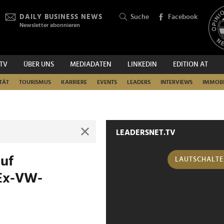
DAILY BUSINESS NEWS
Suche
Facebook
Newsletter abonnieren
.TV
ÜBER UNS
MEDIADATEN
LINKEDIN
EDITION AT
SUCHEN
TÄT
TOURISMUS
KARRIERE
EVENTS
LEADERS
INTERVIEWS
IMMOBI
LEADERSNET.TV
auf
LAUTSCHALT
 Ex-VW-