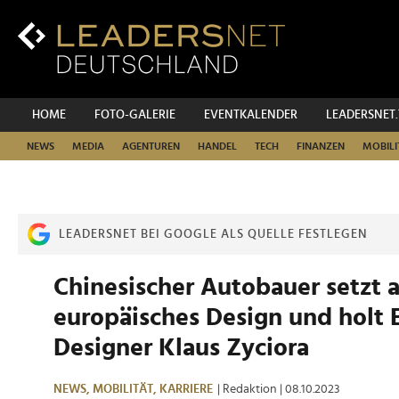
Zum
Inhalt
Zur
Fußzeilen-
Navigation
Zur
HOME
FOTO-GALERIE
EVENTKALENDER
LEADERSNET
Hauptnavigation
NEWS
MEDIA
AGENTUREN
HANDEL
TECH
FINANZEN
MOBILI
LEADERSNET BEI GOOGLE ALS QUELLE FESTLEGEN
Chinesischer Autobauer setzt 
europäisches Design und holt
Designer Klaus Zyciora
NEWS,
MOBILITÄT,
KARRIERE
| Redaktion
| 08.10.2023