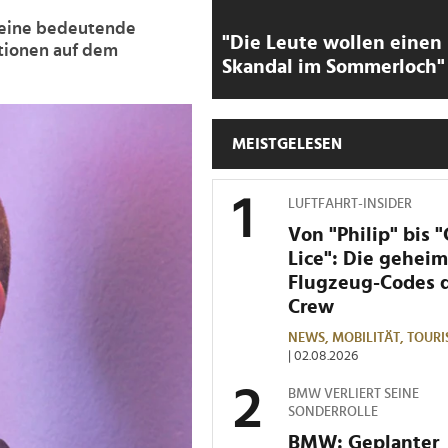
h eine bedeutende
"Die Leute wollen einen
tionen auf dem
Skandal im Sommerloch"
MEISTGELESEN
LUFTFAHRT-INSIDER
Von "Philip" bis 
Lice": Die gehei
Flugzeug-Codes 
Crew
NEWS,
MOBILITÄT,
TOURI
| 02.08.2026
BMW VERLIERT SEINE
SONDERROLLE
BMW: Geplanter