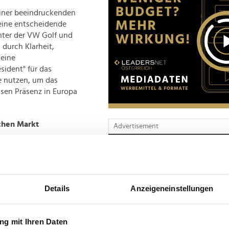
einer beeindruckenden
 eine entscheidende
unter der VW Golf und
 durch Klarheit,
 eine
sident" für das
e nutzen, um das
sen Präsenz in Europa
chen Markt
Advertisement
 und hat in jüngster
t unter Beweis
ndete das Unternehmen
ein erschwingliches
Details
Anzeigeneinstellungen
hen Changans
che zu etablieren.
g mit Ihren Daten
zeigt die