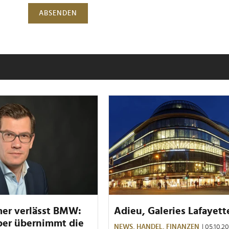
ABSENDEN
mer verlässt BMW:
Adieu, Galeries Lafayett
ber übernimmt die
NEWS,
HANDEL,
FINANZEN
| 05.10.2