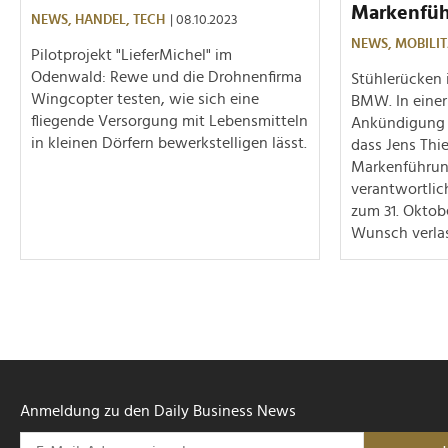
Markenfü
NEWS,
HANDEL,
TECH
| 08.10.2023
NEWS,
MOBILIT
Pilotprojekt "LieferMichel" im
Odenwald: Rewe und die Drohnenfirma
Stühlerücken
Wingcopter testen, wie sich eine
BMW. In eine
fliegende Versorgung mit Lebensmitteln
Ankündigung
in kleinen Dörfern bewerkstelligen lässt.
dass Jens Thie
Markenführu
verantwortli
zum 31. Oktob
Wunsch verlas
Anmeldung zu den Daily Business News